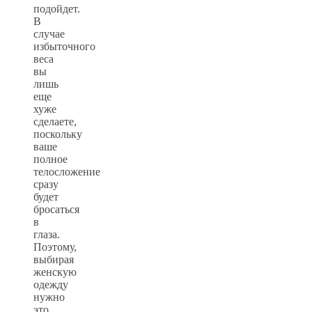
подойдет.
В
случае
избыточного
веса
вы
лишь
еще
хуже
сделаете,
поскольку
ваше
полное
телосложение
сразу
будет
бросаться
в
глаза.
Поэтому,
выбирая
женскую
одежду
нужно
это