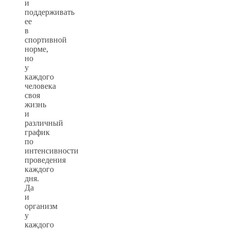
и
поддерживать
ее
в
спортивной
норме,
но
у
каждого
человека
своя
жизнь
и
различный
график
по
интенсивности
проведения
каждого
дня.
Да
и
организм
у
каждого