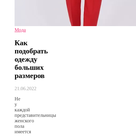
Мода
Как
подобрать
одежду
больших
размеров
21.06.2022
Не
у
каждой
представительницы
женского
пола
имеется