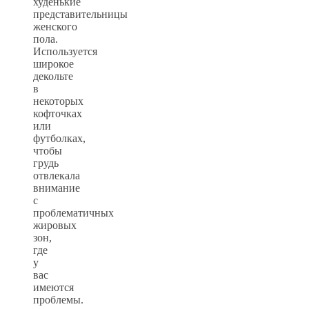
худенькие
представительницы
женского
пола.
Используется
широкое
декольте
в
некоторых
кофточках
или
футболках,
чтобы
грудь
отвлекала
внимание
с
проблематичных
жировых
зон,
где
у
вас
имеются
проблемы.