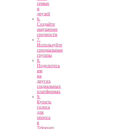
семью
и
друзей
6.
Создайте
ощущение
срочности
7.
Используйте
специальные
группы
8.
Поделитесь
им
на
других
социальных
платформах
9.
Купить
голоса
для
опроса
в
Telegram