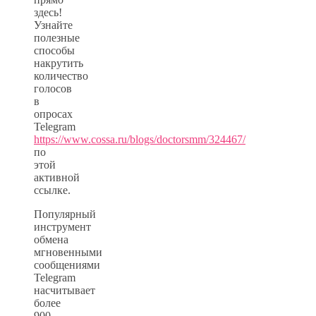
здесь!
Узнайте
полезные
способы
накрутить
количество
голосов
в
опросах
Telegram
https://www.cossa.ru/blogs/doctorsmm/324467/
по
этой
активной
ссылке.
Популярный
инструмент
обмена
мгновенными
сообщениями
Telegram
насчитывает
более
900