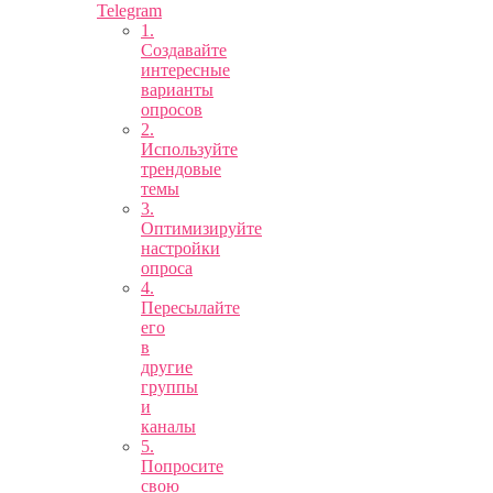
Telegram
1.
Создавайте
интересные
варианты
опросов
2.
Используйте
трендовые
темы
3.
Оптимизируйте
настройки
опроса
4.
Пересылайте
его
в
другие
группы
и
каналы
5.
Попросите
свою