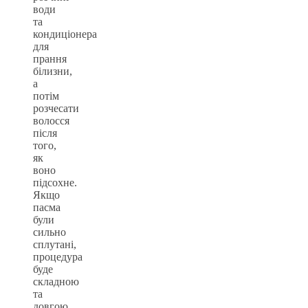
води
та
кондиціонера
для
прання
білизни,
а
потім
розчесати
волосся
після
того,
як
воно
підсохне.
Якщо
пасма
були
сильно
сплутані,
процедура
буде
складною
та
довгою.