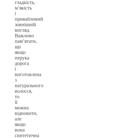
гладкість,
м’якість
і
привабливий
зовнішній
вигляд.
Важливо
пам’ятати,
що
якщо
перука
дорога
і
виготовлена
з
натурального
волосся,
то
її
можна
відновити,
але
якщо
вона
синтетична