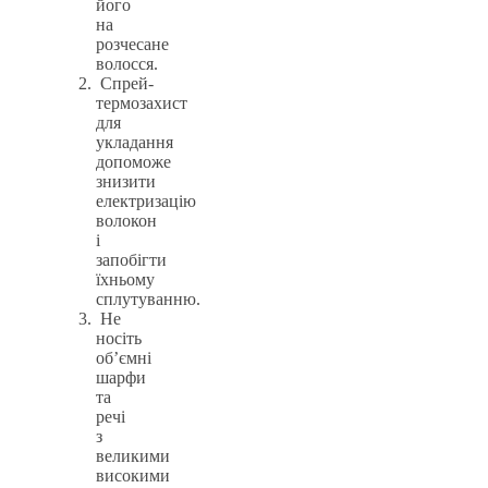
його
на
розчесане
волосся.
Спрей-
термозахист
для
укладання
допоможе
знизити
електризацію
волокон
і
запобігти
їхньому
сплутуванню.
Не
носіть
об’ємні
шарфи
та
речі
з
великими
високими