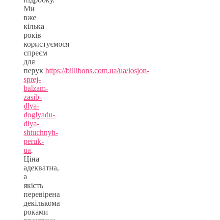
Ми
вже
кілька
років
користуємося
спреєм
для
перук
https://billibons.com.ua/ua/losjon-
sprej-
balzam-
zasib-
dlya-
doglyadu-
dlya-
shtuchnyh-
peruk-
ua
.
Ціна
адекватна,
а
якість
перевірена
декількома
роками