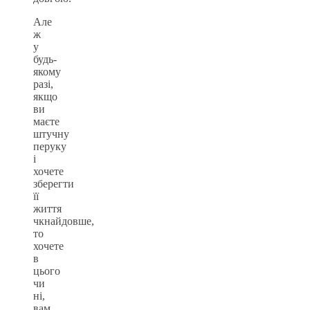
Але
ж
у
будь-
якому
разі,
якщо
ви
маєте
штучну
перуку
і
хочете
зберегти
її
життя
чкнайдовше,
то
хочете
в
цього
чи
ні,
вам