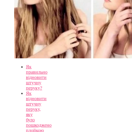
Як
правильно
відновити
штучну
перуку?
Як
відновити
штучну
перуку,
яку
було
пошкоджено
плойкою