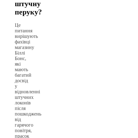
штучну
перуку?
Це
питання
вирішують
фахівці
магазину
Біллі
Бонс,
які
мають
багатий
досвід
у
відновленні
штучних
локонів
після
пошкоджень
від
гарячого
повітря,
прасок