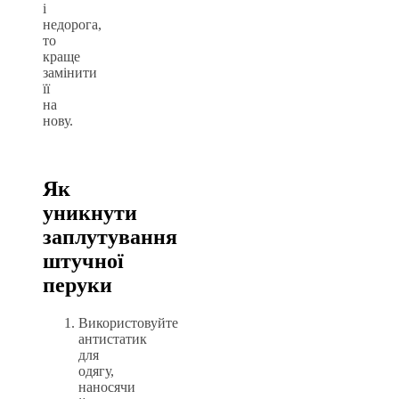
і
недорога,
то
краще
замінити
її
на
нову.
Як
уникнути
заплутування
штучної
перуки
Використовуйте
антистатик
для
одягу,
наносячи