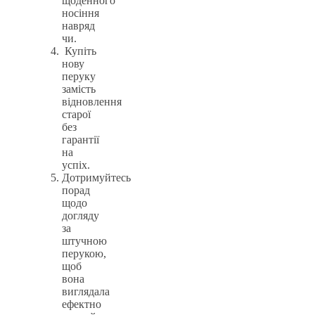
щоденного
носіння
навряд
чи.
Купіть
нову
перуку
замість
відновлення
старої
без
гарантії
на
успіх.
Дотримуйтесь
порад
щодо
догляду
за
штучною
перукою,
щоб
вона
виглядала
ефектно