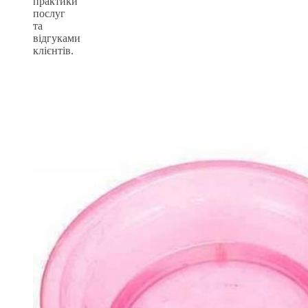
практики
послуг
та
відгуками
клієнтів.