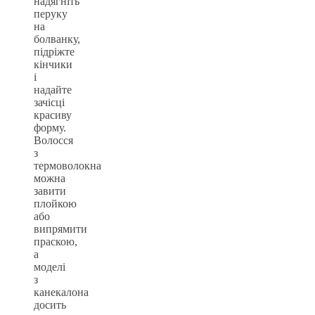
надягніть
перуку
на
болванку,
підріжте
кінчики
і
надайте
зачісці
красиву
форму.
Волосся
з
термоволокна
можна
завити
плойкою
або
випрямити
праскою,
а
моделі
з
канекалона
досить