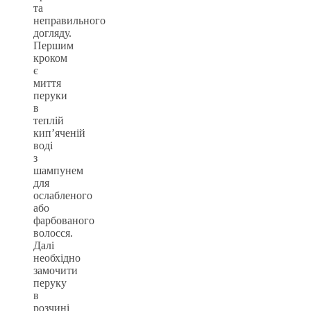
та
неправильного
догляду.
Першим
кроком
є
миття
перуки
в
теплій
кип’яченій
воді
з
шампунем
для
ослабленого
або
фарбованого
волосся.
Далі
необхідно
замочити
перуку
в
розчині