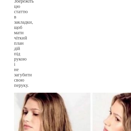
Збережіть
цю
статтю
в
закладки,
щоб
мати
чіткий
план
дій
під
рукою
і
не
загубити
свою
перуку.