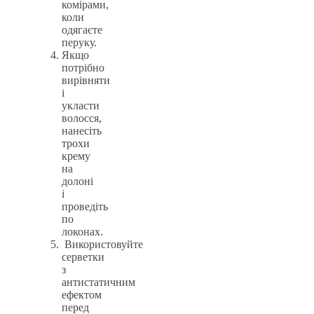
комірами,
коли
одягаєте
перуку.
Якщо
потрібно
вирівняти
і
укласти
волосся,
нанесіть
трохи
крему
на
долоні
і
проведіть
по
локонах.
Використовуйте
серветки
з
антистатичним
ефектом
перед