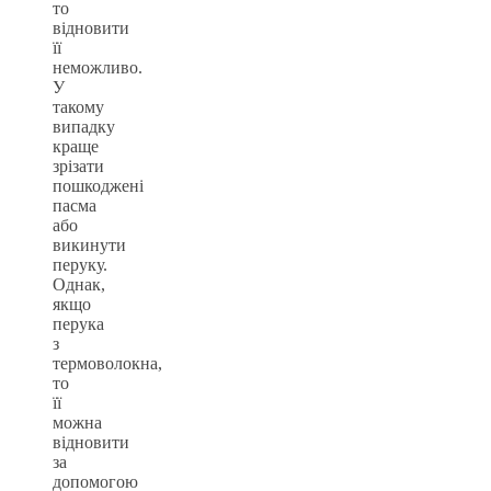
то
відновити
її
неможливо.
У
такому
випадку
краще
зрізати
пошкоджені
пасма
або
викинути
перуку.
Однак,
якщо
перука
з
термоволокна,
то
її
можна
відновити
за
допомогою