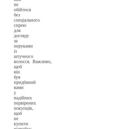
не
обійтися
без
спеціального
спрею
для
догляду
за
перуками
із
штучного
волосся. Важливо,
щоб
він
був
придбаний
вами
у
надійних
первірених
покупців,
щоб
не
купити
підробку.