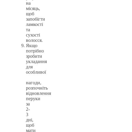
на
місяць,
щоб
запобігти
ламкості
та
сухості
волосся.
Якщо
потрібно
зробити
укладання
для
особливої
нагоди,
розпочніть
відновлення
перуки
за
2-
3
дні,
щоб
мати