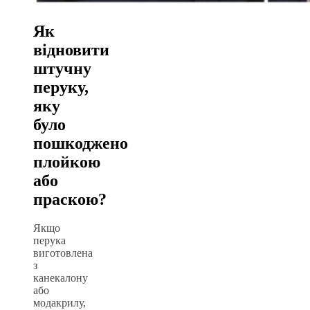
Як
відновити
штучну
перуку,
яку
було
пошкоджено
плойкою
або
праскою?
Якщо
перука
виготовлена
з
канекалону
або
модакрилу,