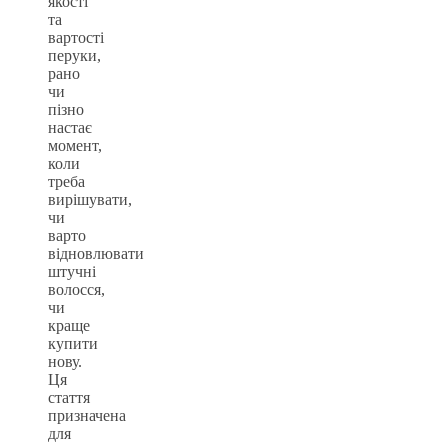
якості
та
вартості
перуки,
рано
чи
пізно
настає
момент,
коли
треба
вирішувати,
чи
варто
відновлювати
штучні
волосся,
чи
краще
купити
нову.
Ця
стаття
призначена
для