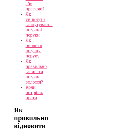
або
праскою?
Як
уникнути
заплутування
штучної
перуки
Як
оновити
штучну
перуку
Як
правильно
завивати
штучне
волосся?
Коли
потрібно
прати
Як
правильно
відновити