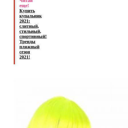
Читай
еще!
Купить
купальник
2021:
слитный,
стильный,
спортивный!
Тренды
пляжный
сезон
2021!