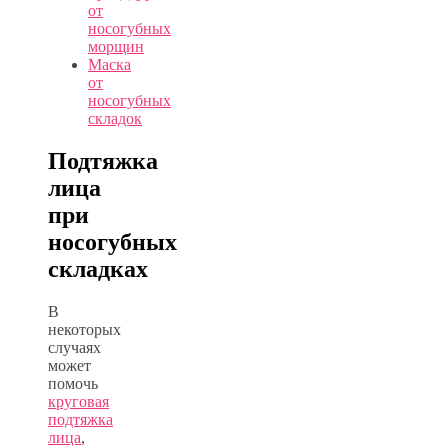
от
носогубных
морщин
Маска
от
носогубных
складок
Подтяжка
лица
при
носогубных
складках
В
некоторых
случаях
может
помочь
круговая
подтяжка
лица
,