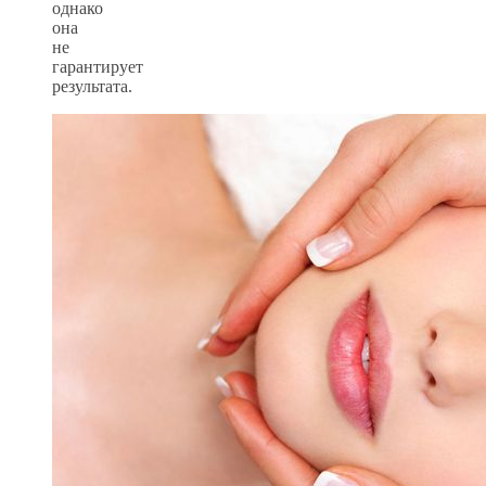
однако
она
не
гарантирует
результата.