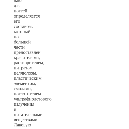
лака
для
ногтей
определяется
его
составом,
который
по
большей
части
предоставлен
красителями,
растворителем,
нитратом
целлюлозы,
пластическим
элементом,
смолами,
поглотителем
ультрафиолетового
излучения
и
питательными
веществами.
Лаковую