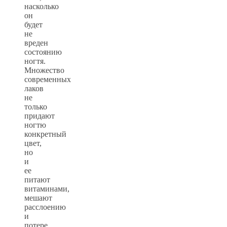
насколько
он
будет
не
вреден
состоянию
ногтя.
Множество
современных
лаков
не
только
придают
ногтю
конкретный
цвет,
но
и
ее
питают
витаминами,
мешают
расслоению
и
потере