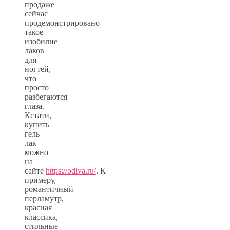
продаже
сейчас
продемонстрировано
такое
изобилие
лаков
для
ногтей,
что
просто
разбегаются
глаза.
Кстати,
купить
гель
лак
можно
на
сайте
https://odiva.ru/
. К
примеру,
романтичный
перламутр,
красная
классика,
стильные