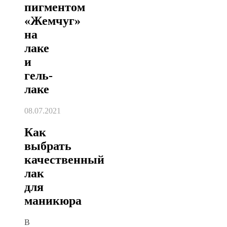
пигментом
«Жемчуг»
на
лаке
и
гель-
лаке
08.07.2021
Как
выбрать
качественный
лак
для
маникюра
В