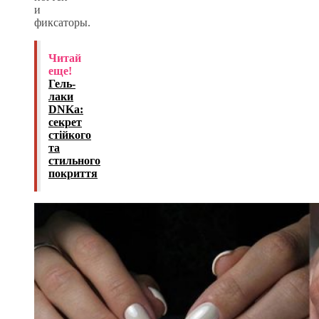
и
фиксаторы.
Читай
еще!
Гель-
лаки
DNKa:
секрет
стійкого
та
стильного
покриття