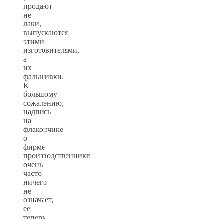
продают
не
лаки,
выпускаются
этими
изготовителями,
а
их
фальшивки.
К
большому
сожалению,
надпись
на
флакончике
о
фирме
производственники
очень
часто
ничего
не
означает,
ее
теперь