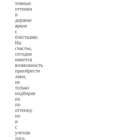
темные
оттенки
и
дерзкие
яркие
с
блестками.
На
счастье,
сегодня
имеется
возможность
приобрести
лаки,
не
только
подбирая
их
по
оттенку,
но
и
с
учетом
того,