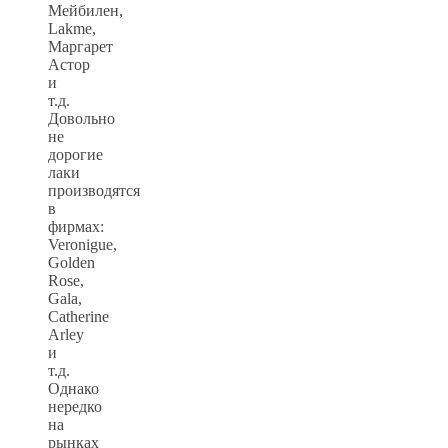
Мейбилен,
Lakme,
Маргарет
Астор
и
т.д.
Довольно
не
дорогие
лаки
производятся
в
фирмах:
Veronigue,
Golden
Rose,
Gala,
Catherine
Arley
и
т.д.
Однако
нередко
на
рынках