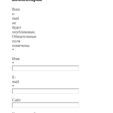
Ваш
e-
mail
не
будет
опубликован.
Обязательные
поля
помечены
*
Имя
*
E-
mail
*
Сайт