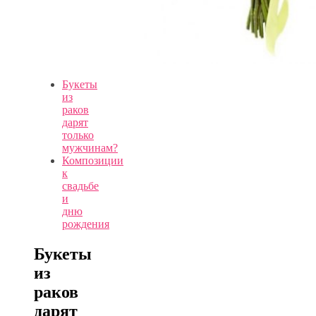
Букеты
из
раков
дарят
только
мужчинам?
Композиции
к
свадьбе
и
дню
рождения
Букеты
из
раков
дарят