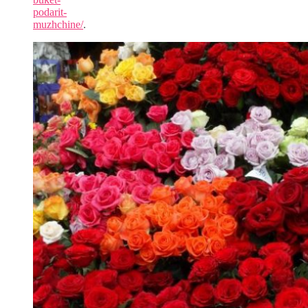
podarit-
muzhchine/
.