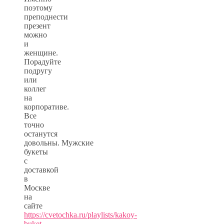
поэтому
преподнести
презент
можно
и
женщине.
Порадуйте
подругу
или
коллег
на
корпоративе.
Все
точно
останутся
довольны. Мужские
букеты
с
доставкой
в
Москве
на
сайте
https://cvetochka.ru/playlists/kakoy-
buket-