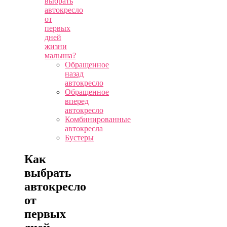
выбрать
автокресло
от
первых
дней
жизни
малыша?
Обращенное
назад
автокресло
Обращенное
вперед
автокресло
Комбинированные
автокресла
Бустеры
Как
выбрать
автокресло
от
первых