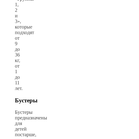
1,
2
и
3»,
которые
подходят
от
9
до
36
кг,
от
1
до
11
лет.
Бустеры
Бустеры
предназначены
для
детей
постарше,