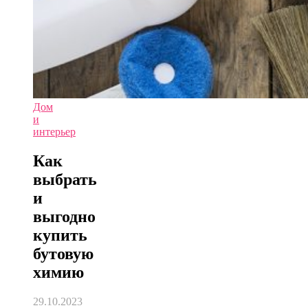
Дом
и
интерьер
Как
выбрать
и
выгодно
купить
бутовую
химию
29.10.2023