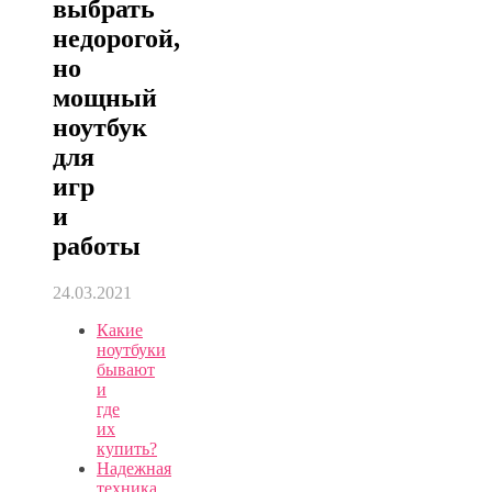
выбрать
недорогой,
но
мощный
ноутбук
для
игр
и
работы
24.03.2021
Какие
ноутбуки
бывают
и
где
их
купить?
Надежная
техника