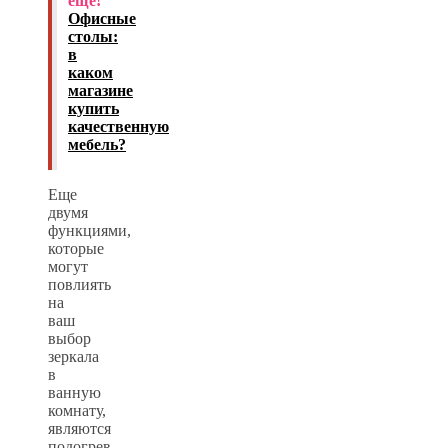
еще!
Офисные
столы:
в
каком
магазине
купить
качественную
мебель?
Еще
двумя
функциями,
которые
могут
повлиять
на
ваш
выбор
зеркала
в
ванную
комнату,
являются
подогрев