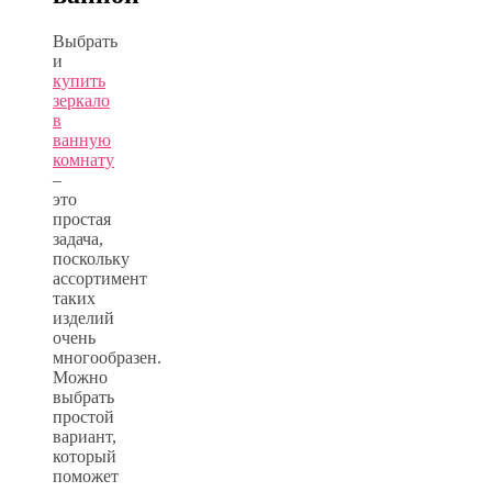
Выбрать
и
купить
зеркало
в
ванную
комнату
–
это
простая
задача,
поскольку
ассортимент
таких
изделий
очень
многообразен.
Можно
выбрать
простой
вариант,
который
поможет