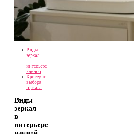
Виды
зеркал
в
интерьере
ванной
Критерии
выбора
зеркала
Виды
зеркал
в
интерьере
ванной