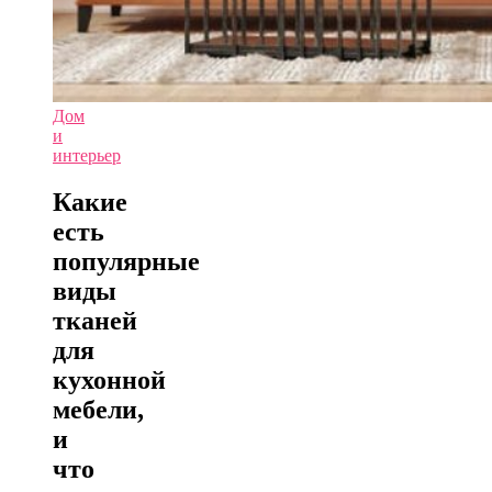
Дом
и
интерьер
Какие
есть
популярные
виды
тканей
для
кухонной
мебели,
и
что