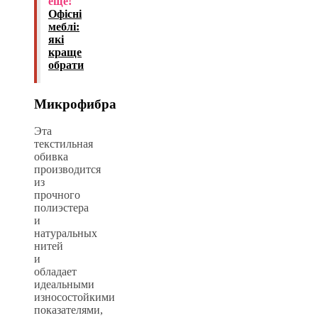
еще!
Офісні
меблі:
які
краще
обрати
Микрофибра
Эта
текстильная
обивка
производится
из
прочного
полиэстера
и
натуральных
нитей
и
обладает
идеальными
износостойкими
показателями,