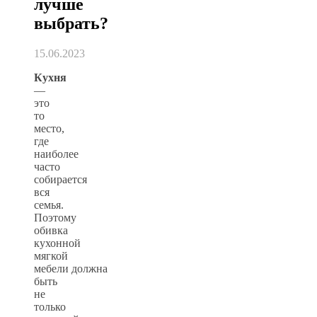
лучше
выбрать?
15.06.2023
Кухня
—
это
то
место,
где
наиболее
часто
собирается
вся
семья.
Поэтому
обивка
кухонной
мягкой
мебели должна
быть
не
только