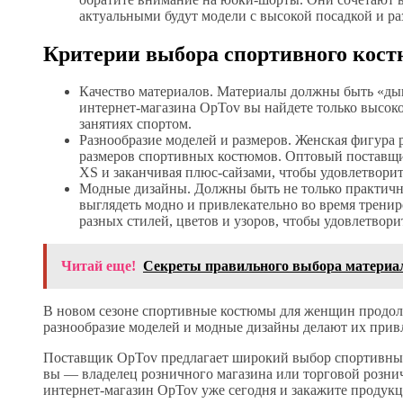
актуальными будут модели с высокой посадкой и р
Критерии выбора спортивного кост
Качество материалов. Материалы должны быть «ды
интернет-магазина OpTov вы найдете только высок
занятиях спортом.
Разнообразие моделей и размеров. Женская фигура 
размеров спортивных костюмов. Оптовый поставщи
XS и заканчивая плюс-сайзами, чтобы удовлетворит
Модные дизайны. Должны быть не только практич
выглядеть модно и привлекательно во время трени
разных стилей, цветов и узоров, чтобы удовлетвор
Читай еще!
Секреты правильного выбора материал
В новом сезоне спортивные костюмы для женщин продол
разнообразие моделей и модные дизайны делают их прив
Поставщик OpTov предлагает широкий выбор спортивных
вы — владелец розничного магазина или торговой рознич
интернет-магазин OpTov уже сегодня и закажите продук