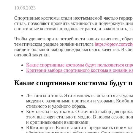
10.06.2023
Спортивные костюмы стали неотъемлемой частью гардер
стиль, позволяют проявить активность и подчеркнуть ин
спортивные костюмы продолжает расти, и важно знать, к
Чтобы удовлетворить потребности ваших клиентов, обра
тематическом разделе онлайн-каталога
https://optov.com/z
найдете большой выбор одежды высокого качества. Выб
оптовой закупки.
Какие спортивные костюмы будут пользоваться спр
Критерии выбора спортивного костюма в онлайн-к
Какие спортивные костюмы будут по
Леггинсы и топы. Эти комплекты остаются актуаль
модели с различными принтами и узорами. Комбин
стильного и удобного образа.
Комплекты с куртками. Отличный выбор для прохл
этом выглядят стильно и модно. В новом сезоне п
и оригинальными вышивками.
Юбки-шорты. Если вы хотите предложить своим кл
обратите внимание на юбки-шорты. Они сочетают в