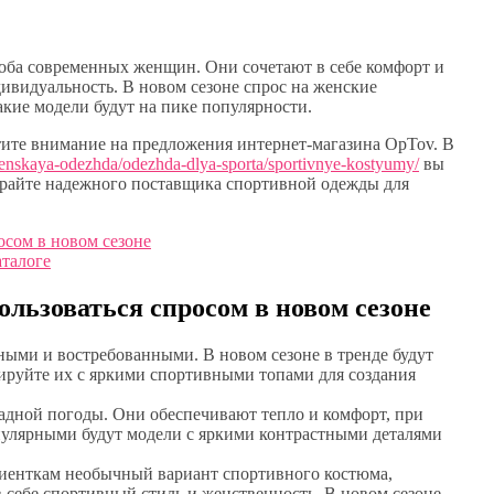
оба современных женщин. Они сочетают в себе комфорт и
дивидуальность. В новом сезоне спрос на женские
акие модели будут на пике популярности.
тите внимание на предложения интернет-магазина OpTov. В
henskaya-odezhda/odezhda-dlya-sporta/sportivnye-kostyumy/
вы
ирайте надежного поставщика спортивной одежды для
осом в новом сезоне
аталоге
льзоваться спросом в новом сезоне
ными и востребованными. В новом сезоне в тренде будут
ируйте их с яркими спортивными топами для создания
адной погоды. Они обеспечивают тепло и комфорт, при
опулярными будут модели с яркими контрастными деталями
иенткам необычный вариант спортивного костюма,
 себе спортивный стиль и женственность. В новом сезоне