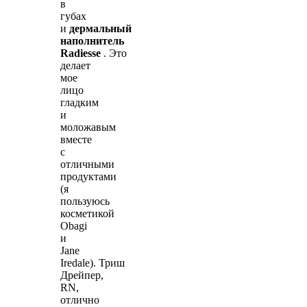
в
губах
и
дермальный
наполнитель
Radiesse
. Это
делает
мое
лицо
гладким
и
моложавым
вместе
с
отличными
продуктами
(я
пользуюсь
косметикой
Obagi
и
Jane
Iredale). Триш
Дрейпер,
RN,
отлично