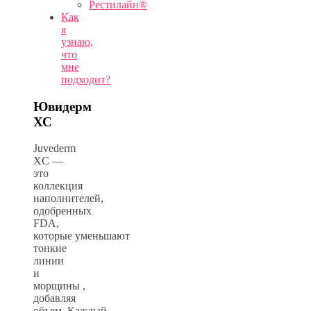
Рестилайн®
Как
я
узнаю,
что
мне
подходит?
Ювидерм
ХС
Juvederm
XC
—
это
коллекция
наполнителей,
одобренных
FDA,
которые
уменьшают
тонкие
линии
и
морщины
,
добавляя
объем. Каждый