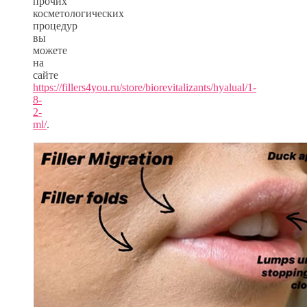
прочих
косметологических
процедур
вы
можете
на
сайте
https://fillers4you.ru/store/biorevitalizants/hyalual/1-
8-
2-
ml/
.