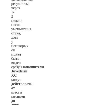
результаты
через
1-
2
недели
после
уменьшения
отека,
хотя
у
некоторых
он
может
быть
виден
сразу.
Наполнители
Juvederm
XC
могут
действовать
от
шести
месяцев
до
двух