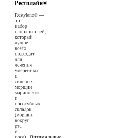
Рестилайн®
Restylane®
—
это
набор
наполнителей,
который
лучше
всего
подходит
для
лечения
умеренных
и
сильных
морщин
марионеток
и
носогубных
складок
(морщин
вокруг
рта
и
носа).
Оптимальные