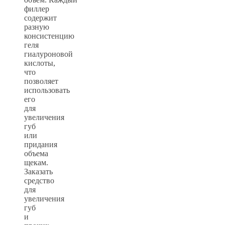
филлер
содержит
разную
консистенцию
геля
гиалуроновой
кислоты,
что
позволяет
использовать
его
для
увеличения
губ
или
придания
объема
щекам.
Заказать
средство
для
увеличения
губ
и