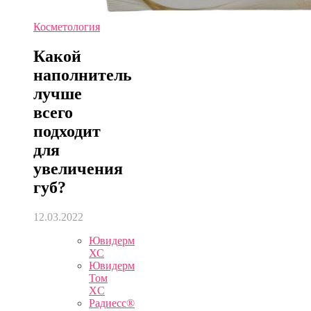
Косметология
Какой
наполнитель
лучше
всего
подходит
для
увеличения
губ?
12.03.2022
Ювидерм
ХС
Ювидерм
Том
XC
Радиесс®