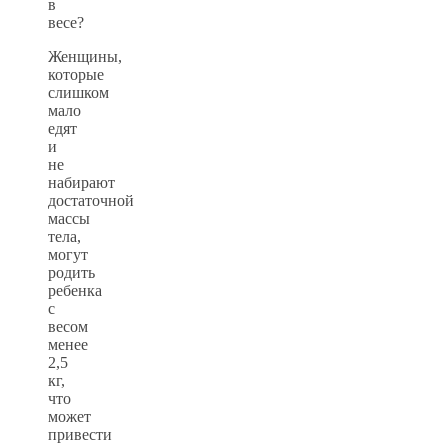
в
весе?
Женщины,
которые
слишком
мало
едят
и
не
набирают
достаточной
массы
тела,
могут
родить
ребенка
с
весом
менее
2,5
кг,
что
может
привести