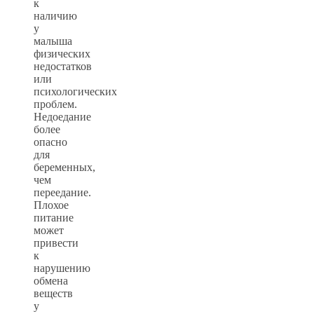
к
наличию
у
малыша
физических
недостатков
или
психологических
проблем.
Недоедание
более
опасно
для
беременных,
чем
переедание.
Плохое
питание
может
привести
к
нарушению
обмена
веществ
у