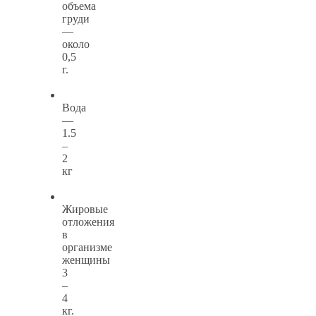
объема
груди
—
около
0,5
г.
Вода
—
1.5
–
2
кг
Жировые
отложения
в
организме
женщины
3
–
4
кг.