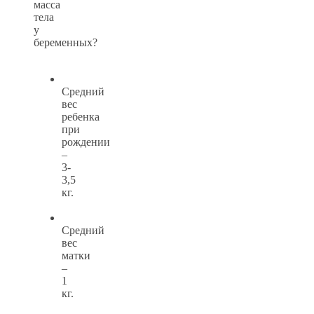
масса
тела
у
беременных?
Средний
вес
ребенка
при
рождении
–
3-
3,5
кг.
Средний
вес
матки
–
1
кг.