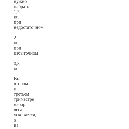
нужно
набрать
1,5
кг,
при
недостаточном
–
2
кг,
при
избыточном
–
0,8
кг.
Во
втором
и
третьем
триместре
набор
веса
ускоряется,
а
на