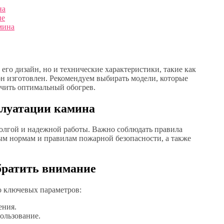
на
ие
мина
его дизайн, но и технические характеристики, такие как
он изготовлен. Рекомендуем выбирать модели, которые
чить оптимальный обогрев.
плуатации камина
 долгой и надежной работы. Важно соблюдать правила
ым нормам и правилам пожарной безопасности, а также
братить внимание
о ключевых параметров:
ения.
ользование.