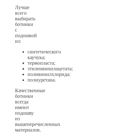
Лучше
всего
выбирать
ботинки
с
подошвой
из:
синтетического
каучука;
термопласта;
этиленвинилацетата;
поливинилхлорида;
полиуретана.
Качественные
ботинки
всегда
имеют
подошву
из
вышеперечисленных
материалов.