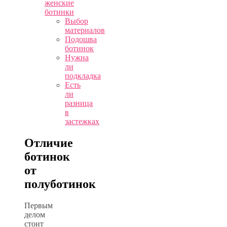
женские
ботинки
Выбор
материалов
Подошва
ботинок
Нужна
ли
подкладка
Есть
ли
разница
в
застежках
Отличие
ботинок
от
полуботинок
Первым
делом
стоит