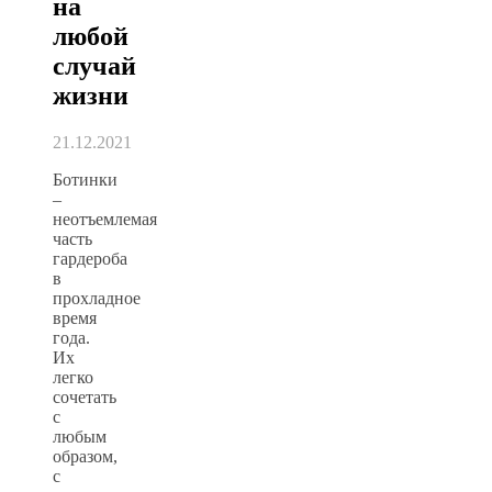
на
любой
случай
жизни
21.12.2021
Ботинки
–
неотъемлемая
часть
гардероба
в
прохладное
время
года.
Их
легко
сочетать
с
любым
образом,
с