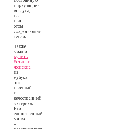
постоянную
циркуляцию
воздуха,
но
при
этом
сохраняющий
тепло.
Также
можно
купить
ботинки
женские
из
нубука,
это
прочный
и
качественный
материал.
Его
единственный
минус
–