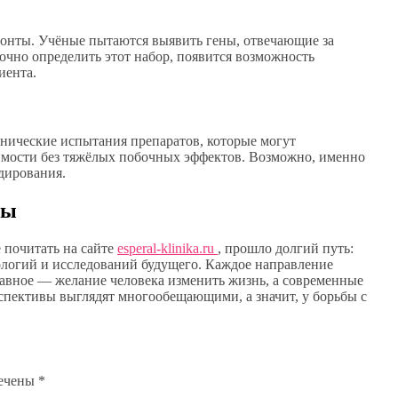
зонты. Учёные пытаются выявить гены, отвечающие за
точно определить этот набор, появится возможность
иента.
инические испытания препаратов, которые могут
имости без тяжёлых побочных эффектов. Возможно, именно
дирования.
ды
 почитать на сайте
esperal-klinika.ru
, прошло долгий путь:
логий и исследований будущего. Каждое направление
лавное — желание человека изменить жизнь, а современные
спективы выглядят многообещающими, а значит, у борьбы с
мечены
*