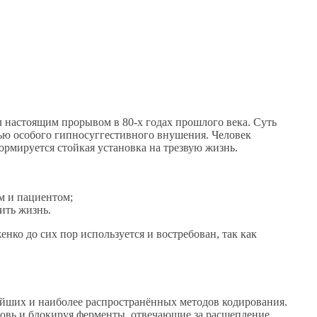
 настоящим прорывом в 80-х годах прошлого века. Суть
ью особого гипносуггестивного внушения. Человек
ормируется стойкая установка на трезвую жизнь.
м и пациентом;
ить жизнь.
нко до сих пор используется и востребован, так как
йших и наиболее распространённых методов кодирования.
ровь и блокируя ферменты, отвечающие за расщепление