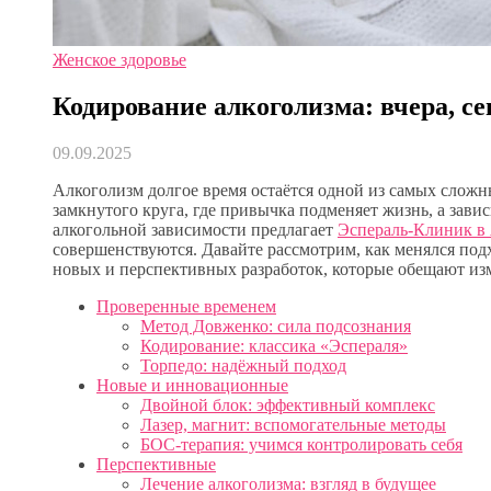
Женское здоровье
Кодирование алкоголизма: вчера, се
09.09.2025
Алкоголизм долгое время остаётся одной из самых слож
замкнутого круга, где привычка подменяет жизнь, а зав
алкогольной зависимости предлагает
Эспераль-Клиник в
совершенствуются. Давайте рассмотрим, как менялся под
новых и перспективных разработок, которые обещают из
Проверенные временем
Метод Довженко: сила подсознания
Кодирование: классика «Эспераля»
Торпедо: надёжный подход
Новые и инновационные
Двойной блок: эффективный комплекс
Лазер, магнит: вспомогательные методы
БОС-терапия: учимся контролировать себя
Перспективные
Лечение алкоголизма: взгляд в будущее