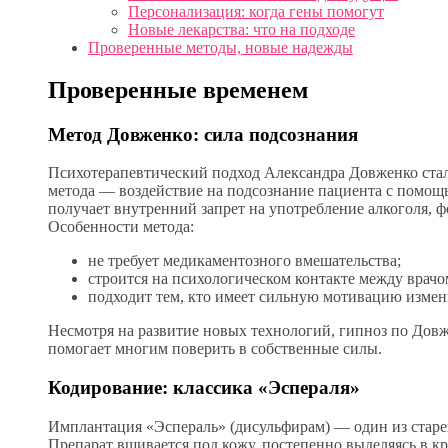
Персонализация: когда гены помогут
Новые лекарства: что на подходе
Проверенные методы, новые надежды
Проверенные временем
Метод Довженко: сила подсознания
Психотерапевтический подход Александра Довженко стал
метода — воздействие на подсознание пациента с помощ
получает внутренний запрет на употребление алкоголя, ф
Особенности метода:
не требует медикаментозного вмешательства;
строится на психологическом контакте между врачо
подходит тем, кто имеет сильную мотивацию измен
Несмотря на развитие новых технологий, гипноз по Довже
помогает многим поверить в собственные силы.
Кодирование: классика «Эспераля»
Имплантация «Эспераль» (дисульфирам) — один из старе
Препарат вшивается под кожу, постепенно выделяясь в к