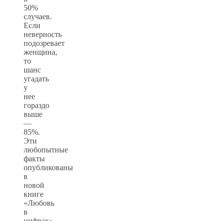
50%
случаев.
Если
неверность
подозревает
женщина,
то
шанс
угадать
у
нее
гораздо
выше
—
85%.
Эти
любопытные
факты
опубликованы
в
новой
книге
«Любовь
в
цифрах»