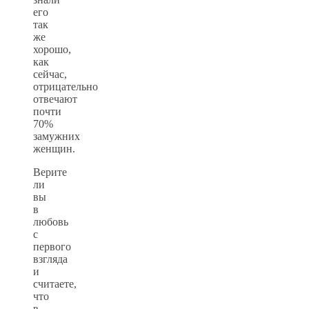
его
так
же
хорошо,
как
сейчас,
отрицательно
отвечают
почти
70%
замужних
женщин.
Верите
ли
вы
в
любовь
с
первого
взгляда
и
считаете,
что
в