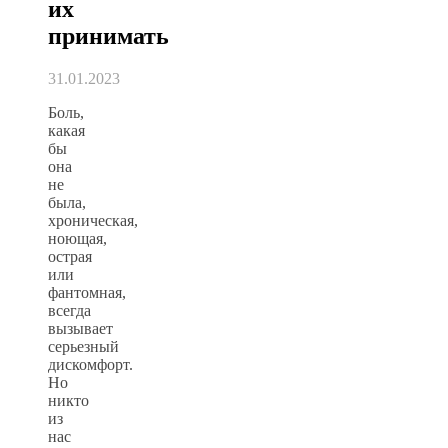
их
принимать
31.01.2023
Боль,
какая
бы
она
не
была,
хроническая,
ноющая,
острая
или
фантомная,
всегда
вызывает
серьезный
дискомфорт.
Но
никто
из
нас