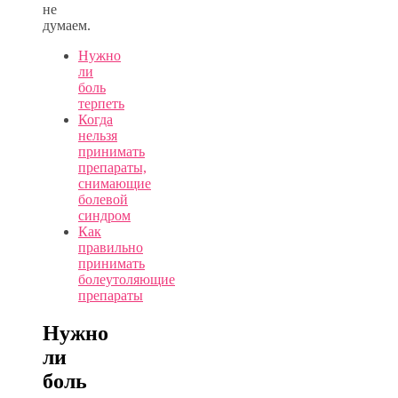
не
думаем.
Нужно
ли
боль
терпеть
Когда
нельзя
принимать
препараты,
снимающие
болевой
синдром
Как
правильно
принимать
болеутоляющие
препараты
Нужно
ли
боль