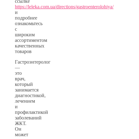
ссылке
https://leleka.com.ua/directions/gastroenterolohiya/
и
подробнее
ознакомьтесь
с
широким
ассортиментом
качественных
товаров
Гастроэнтеролог
—
это
врач,
который
занимается
диагностикой,
лечением
и
профилактикой
заболеваний
ЖКТ.
Он
может