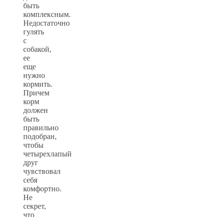
быть
комплексным.
Недостаточно
гулять
с
собакой,
ее
еще
нужно
кормить.
Причем
корм
должен
быть
правильно
подобран,
чтобы
четырехлапый
друг
чувствовал
себя
комфортно.
Не
секрет,
что