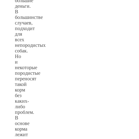
большие
деньги.
В
большинстве
случаев,
подходит
для
всех
непородистых
собак.
Но
и
некоторые
породистые
переносят
такой
корм
без
каких-
либо
проблем.
В
основе
корма
лежит