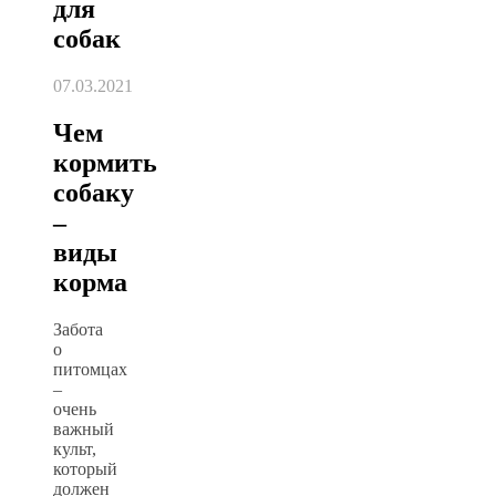
для
собак
07.03.2021
Чем
кормить
собаку
–
виды
корма
Забота
о
питомцах
–
очень
важный
культ,
который
должен