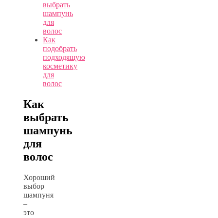
выбрать
шампунь
для
волос
Как
подобрать
подходящую
косметику
для
волос
Как
выбрать
шампунь
для
волос
Хороший
выбор
шампуня
–
это