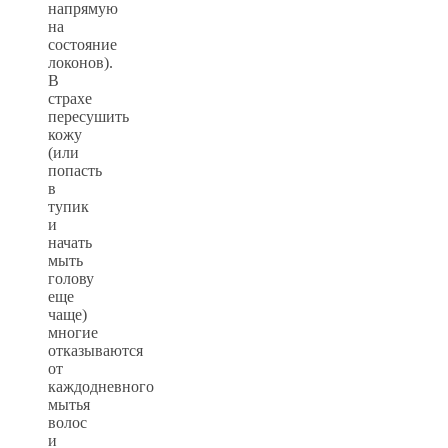
напрямую
на
состояние
локонов).
В
страхе
пересушить
кожу
(или
попасть
в
тупик
и
начать
мыть
голову
еще
чаще)
многие
отказываются
от
каждодневного
мытья
волос
и