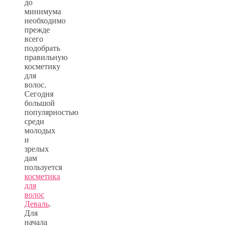
до
минимума
необходимо
прежде
всего
подобрать
правильную
косметику
для
волос.
Сегодня
большой
популярностью
среди
молодых
и
зрелых
дам
пользуется
косметика
для
волос
Деваль
.
Для
начала