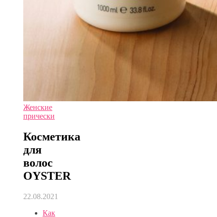
Женские
прически
Косметика
для
волос
OYSTER
22.08.2021
Как