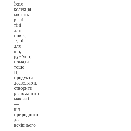
Їхня
колекція
містить
різні
тіні
для
повік,
туші
для
вій,
рум’яна,
помади
тощо.
Ці
продукти
дозволяють
створити
різноманітні
макіяжі
—
від
природного
до
вечірнього
—