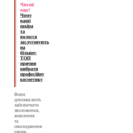
Читай
еще!
Чому
ваші
шкіра
та
волосся
заслуговують
на
більше:
ТОП
причин
вибрати
професійну
косметику
Вони
допомагають
забезпечити
зволоження,
живлення
та
омолодження
шкіри.