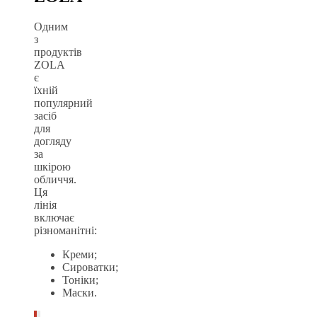
Одним
з
продуктів
ZOLA
є
їхній
популярний
засіб
для
догляду
за
шкірою
обличчя.
Ця
лінія
включає
різноманітні:
Креми;
Сироватки;
Тоніки;
Маски.