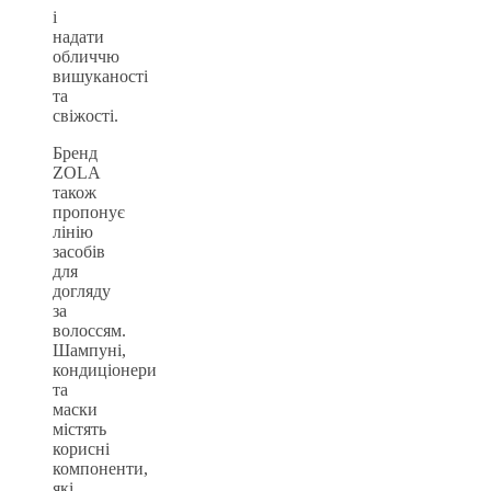
і
надати
обличчю
вишуканості
та
свіжості.
Бренд
ZOLA
також
пропонує
лінію
засобів
для
догляду
за
волоссям.
Шампуні,
кондиціонери
та
маски
містять
корисні
компоненти,
які