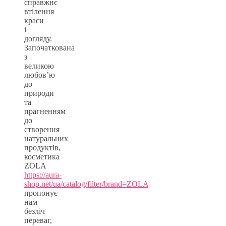
справжнє
втілення
краси
і
догляду.
Започаткована
з
великою
любов’ю
до
природи
та
прагненням
до
створення
натуральних
продуктів,
косметика
ZOLA
https://aura-
shop.net/ua/catalog/filter/brand=ZOLA
пропонує
нам
безліч
переваг,