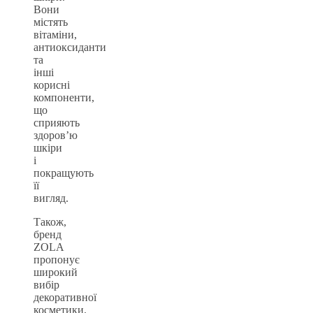
Вони
містять
вітаміни,
антиоксиданти
та
інші
корисні
компоненти,
що
сприяють
здоров’ю
шкіри
і
покращують
її
вигляд.
Також,
бренд
ZOLA
пропонує
широкий
вибір
декоративної
косметики.