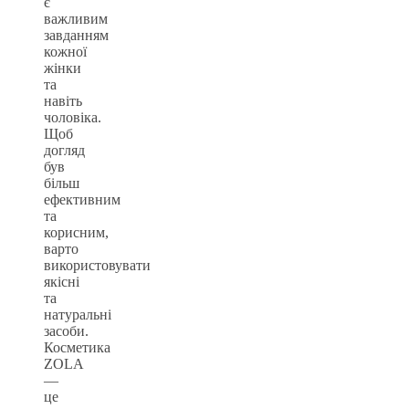
є
важливим
завданням
кожної
жінки
та
навіть
чоловіка.
Щоб
догляд
був
більш
ефективним
та
корисним,
варто
використовувати
якісні
та
натуральні
засоби.
Косметика
ZOLA
—
це