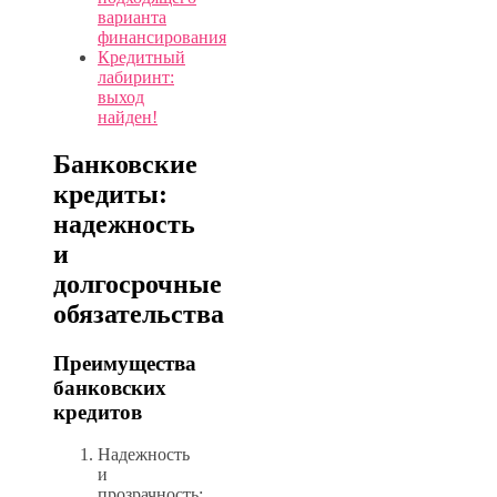
варианта
финансирования
Кредитный
лабиринт:
выход
найден!
Банковские
кредиты:
надежность
и
долгосрочные
обязательства
Преимущества
банковских
кредитов
Надежность
и
прозрачность: