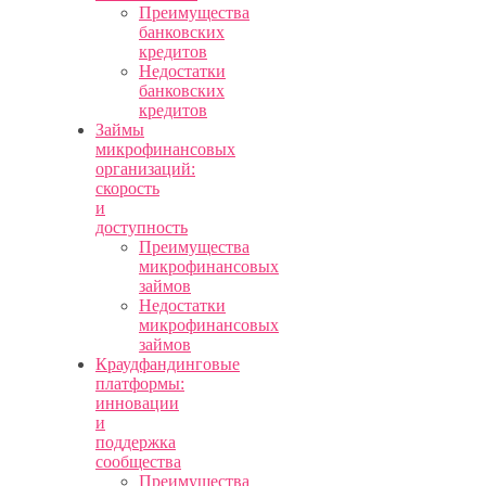
Преимущества
банковских
кредитов
Недостатки
банковских
кредитов
Займы
микрофинансовых
организаций:
скорость
и
доступность
Преимущества
микрофинансовых
займов
Недостатки
микрофинансовых
займов
Краудфандинговые
платформы:
инновации
и
поддержка
сообщества
Преимущества