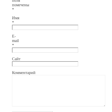
поля
помечены
*
Имя
*
E-
mail
*
Сайт
Комментарий