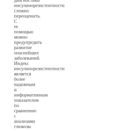
диагностики
инсулинорезистентности
сложно
переоценить.
С
ее
помощью
можно
предупредить
развитие
опаснейших
заболеваний.
Индекс
инсулинорезистентности
является
более
надежным
и
информативным
показателем
по
сравнению
с
анализами
глюкозы