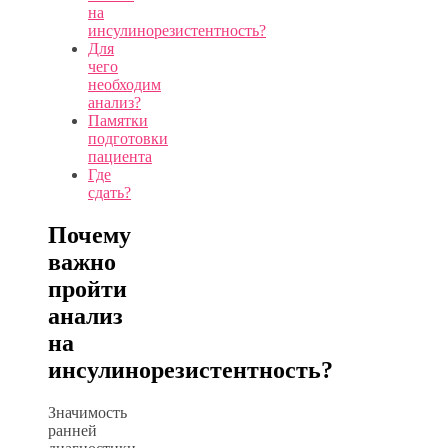
на
инсулинорезистентность?
Для
чего
необходим
анализ?
Памятки
подготовки
пациента
Где
сдать?
Почему
важно
пройти
анализ
на
инсулинорезистентность?
Значимость
ранней