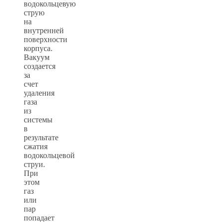
водокольцевую
струю
на
внутренней
поверхности
корпуса.
Вакуум
создается
за
счет
удаления
газа
из
системы
в
результате
сжатия
водокольцевой
струи.
При
этом
газ
или
пар
попадает