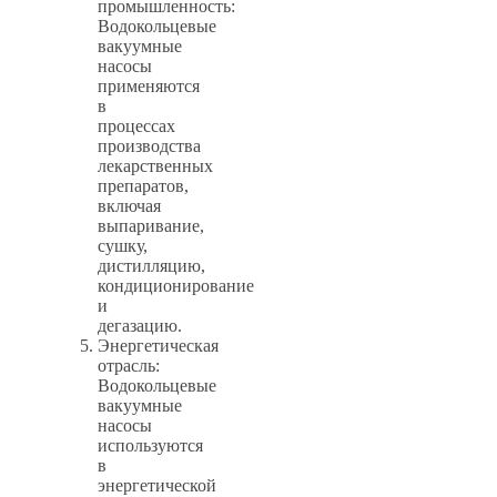
промышленность:
Водокольцевые
вакуумные
насосы
применяются
в
процессах
производства
лекарственных
препаратов,
включая
выпаривание,
сушку,
дистилляцию,
кондиционирование
и
дегазацию.
Энергетическая
отрасль:
Водокольцевые
вакуумные
насосы
используются
в
энергетической