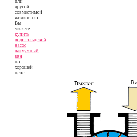
или
другой
совместимой
жидкостью.
Вы
можете
купить
водокольцевой
насос
вакуумный
ввн
по
хорошей
цене.