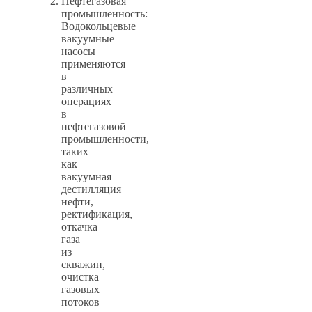
Нефтегазовая
промышленность:
Водокольцевые
вакуумные
насосы
применяются
в
различных
операциях
в
нефтегазовой
промышленности,
таких
как
вакуумная
дестилляция
нефти,
ректификация,
откачка
газа
из
скважин,
очистка
газовых
потоков