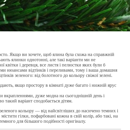
росто. Якщо ви хочете, щоб ялина була схожа на справжній
вають ялинки однотонні, але такі варіанти ми не
ї квітки і деревця, все листя і пелюстки яких були б
ими нюансами відтінків і переливами, тому і ваша домашня
дтінків зеленого: від болотного до кольору свіжої зелені.
ядають, якщо простору в кімнаті дуже багато і нижній ярус
ми вкрапленнями, дуже модна на сьогоднішній день і
о такий варіант сподобається дітям.
зеленого кольору — від найсвітліших до насичено темних і
істити гілки, пофарбовані кожна в свій колір, або такі, на
 темного для більшого подібності оригіналу.