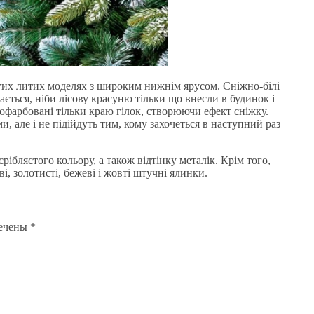
гих литих моделях з широким нижнім ярусом. Сніжно-білі
ається, ніби лісову красуню тільки що внесли в будинок і
 пофарбовані тільки краю гілок, створюючи ефект сніжку.
, але і не підійдуть тим, кому захочеться в наступний раз
іблястого кольору, а також відтінку металік. Крім того,
і, золотисті, бежеві і жовті штучні ялинки.
мечены
*