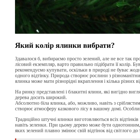
Який колір ялинки вибрати?
Здавалося б, вибираємо просто зелений, але не все так п
лісовий екземпляр, варто правильно підібрати її колір. Бу
рекомендуємо купувати, оскільки в природі не буває жодно
одного відтінку. Природа створює рослини з різноманітн
ялинка може мати різнорідні вкраплення і кілька різних ві
На ринку представлені і блакитні ялини, які вигідно вигл
дерева досить широкий.
Абсолютно біла ялинка, або, можливо, навіть з сріблясти
створює атмосферу казкового лісу в вашому домі. Особлив
Традиційно штучні ялинки виготовляються всіх відтінків 
навіть зеленки. При цьому дерево може бути однотонним, м
яких зелений плавно змінює свій відтінок від світлого до