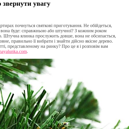
 звернути увагу
вартирах почнуться святкові приготування. Не обійдеться,
ою вона буде: справжньою або штучної? З кожним роком
но. Штучна ялинка прослужить довше, вона не обсипається,
ловне, правильно її вибрати і знайти дійсно якісне дерево.
тті, представленому на ринку? Про це я і розповім вам
ashayalunka.com
.