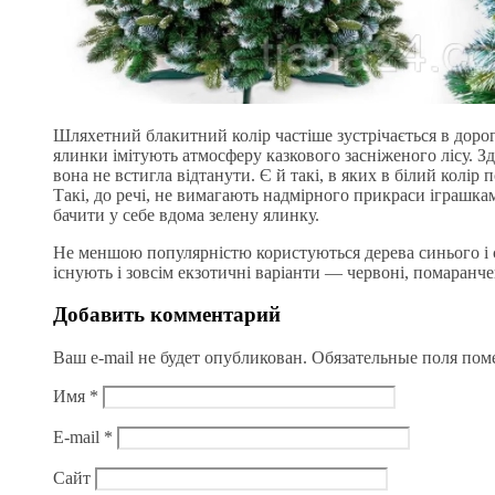
Шляхетний блакитний колір частіше зустрічається в доро
ялинки імітують атмосферу казкового засніженого лісу. Зд
вона не встигла відтанути. Є й такі, в яких в білий колір
Такі, до речі, не вимагають надмірного прикраси іграшками
бачити у себе вдома зелену ялинку.
Не меншою популярністю користуються дерева синього і ср
існують і зовсім екзотичні варіанти — червоні, помаранчев
Добавить комментарий
Ваш e-mail не будет опубликован.
Обязательные поля по
Имя
*
E-mail
*
Сайт