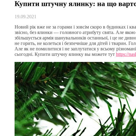
Купити штучну ялинку: на що варто
19.09.2021
Новий рік вже не за горами і зовсім скоро в будинках і к
звісно, ​​без ялинки — головного атрибуту свята. Але як
збільшується армія шанувальників останньої, і це не див
не горить, не колеться і безпечніше для дітей і тварин. Го
Але як не помилитися і не заплутатися у всьому різномані
сьогодні. Купити штучну ялинку вы можете тут
https://n