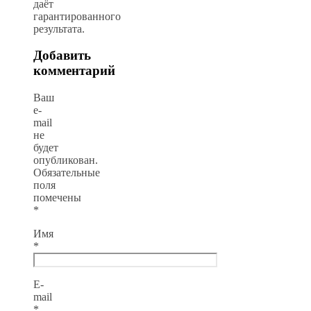
даёт
гарантированного
результата.
Добавить
комментарий
Ваш
e-
mail
не
будет
опубликован.
Обязательные
поля
помечены
*
Имя
*
E-
mail
*