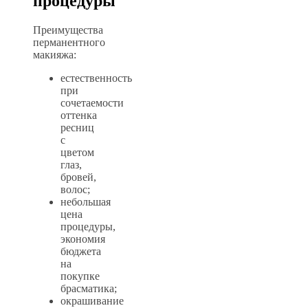
процедуры
Преимущества
перманентного
макияжа:
естественность
при
сочетаемости
оттенка
ресниц
с
цветом
глаз,
бровей,
волос;
небольшая
цена
процедуры,
экономия
бюджета
на
покупке
брасматика;
окрашивание