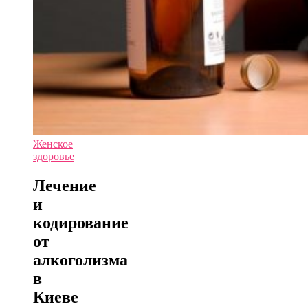
Женское
здоровье
Лечение
и
кодирование
от
алкоголизма
в
Киеве