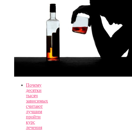
Почему
десятки
тысяч
зависимых
считают
лучшим
пройти
курс
лечения