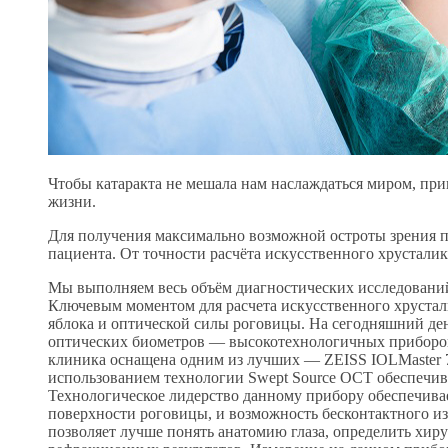
Чтобы катаракта не мешала нам наслаждаться миром, при
жизни.
Для получения максимально возможной остроты зрения п
пациента. От точности расчёта искусственного хрусталик
Мы выполняем весь объём диагностических исследований
Ключевым моментом для расчета искусственного хрустали
яблока и оптической силы роговицы. На сегодняшний ден
оптических биометров — высокотехнологичных приборов 
клиника оснащена одним из лучших — ZEISS IOLMaster 7
использованием технологии Swept Source OCT обеспечивае
Технологическое лидерство данному прибору обеспечивае
поверхности роговицы, и возможность бесконтактного из
позволяет лучше понять анатомию глаза, определить хир