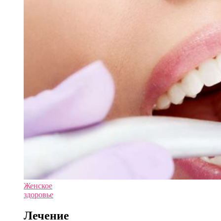
Женское
здоровье
Лечение