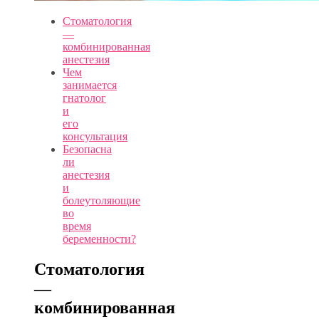
Стоматология
—
комбинированная
анестезия
Чем
занимается
гнатолог
и
его
консультация
Безопасна
ли
анестезия
и
болеутоляющие
во
время
беременности?
Стоматология
—
комбинированная