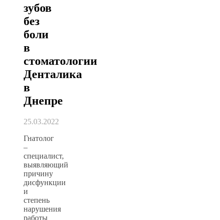
зубов
без
боли
в
стоматологии
Денталика
в
Днепре
25.03.2022
Гнатолог
–
специалист,
выявляющий
причину
дисфункции
и
степень
нарушения
работы