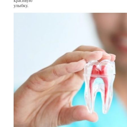
красивую
улыбку.