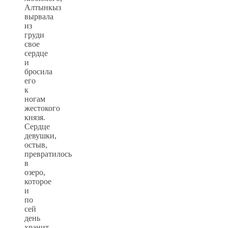
Алтынкыз
вырвала
из
груди
свое
сердце
и
бросила
его
к
ногам
жестокого
князя.
Сердце
девушки,
остыв,
превратилось
в
озеро,
которое
и
по
сей
день
хранит