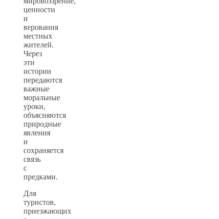
мировоззрение,
ценности
и
верования
местных
жителей.
Через
эти
истории
передаются
важные
моральные
уроки,
объясняются
природные
явления
и
сохраняется
связь
с
предками.
Для
туристов,
приезжающих