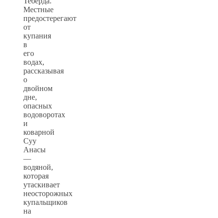
Теберда.
Местные
предостерегают
от
купания
в
его
водах,
рассказывая
о
двойном
дне,
опасных
водоворотах
и
коварной
Суу
Анасы
—
водяной,
которая
утаскивает
неосторожных
купальщиков
на