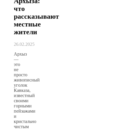
Архыза:
что
рассказывают
местные
жители
26.02.2025
Архыз
—
это
не
просто
живописный
уголок
Кавказа,
известный
своими
горными
пейзажами
и
кристально
чистым