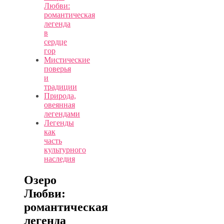
Любви:
романтическая
легенда
в
сердце
гор
Мистические
поверья
и
традиции
Природа,
овеянная
легендами
Легенды
как
часть
культурного
наследия
Озеро
Любви:
романтическая
легенда