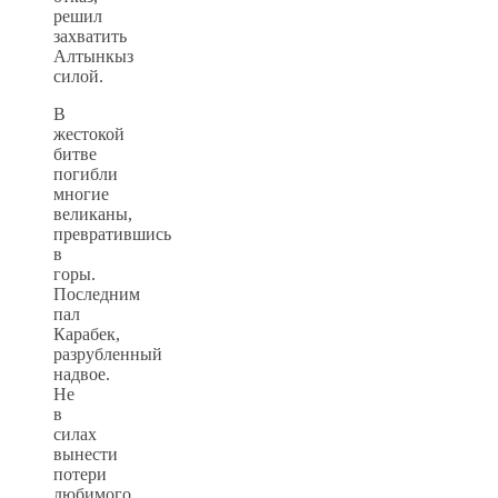
решил
захватить
Алтынкыз
силой.
В
жестокой
битве
погибли
многие
великаны,
превратившись
в
горы.
Последним
пал
Карабек,
разрубленный
надвое.
Не
в
силах
вынести
потери
любимого,