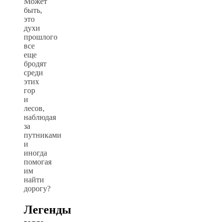
Может
быть,
это
духи
прошлого
все
еще
бродят
среди
этих
гор
и
лесов,
наблюдая
за
путниками
и
иногда
помогая
им
найти
дорогу?
Легенды