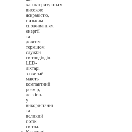
характеризуються
високою
яскравістю,
низьким
споживанням
енергії
та
довгим
терміном
служби
світлодіодів.
LED-
ліхтарі
зазвичай
мають
компактний
розмір,
легкість
у
використанні
та
великий
потік
світла.
Класичні