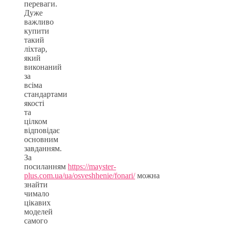
переваги.
Дуже
важливо
купити
такий
ліхтар,
який
виконаний
за
всіма
стандартами
якості
та
цілком
відповідає
основним
завданням.
За
посиланням
https://mayster-
plus.com.ua/ua/osveshhenie/fonari/
можна
знайти
чимало
цікавих
моделей
самого