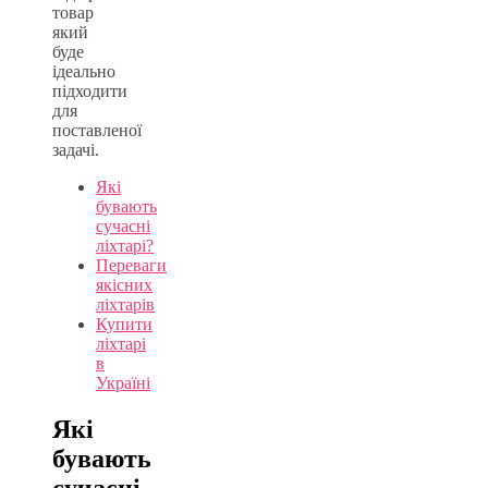
товар
який
буде
ідеально
підходити
для
поставленої
задачі.
Які
бувають
сучасні
ліхтарі?
Переваги
якісних
ліхтарів
Купити
ліхтарі
в
Україні
Які
бувають
сучасні