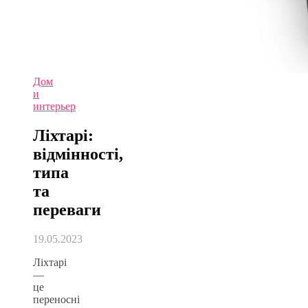
Дом
и
интерьер
Ліхтарі:
відмінності,
типа
та
переваги
19.05.2023
Ліхтарі
—
це
переносні