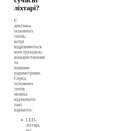
ліхтарі?
Є
декілька
основних
типів,
котрі
відрізняються
конструкцією,
використанням
та
іншими
параметрами.
Серед
основних
типів
можна
відзначити
такі
варіанти:
LED-
ліхтарі,
які