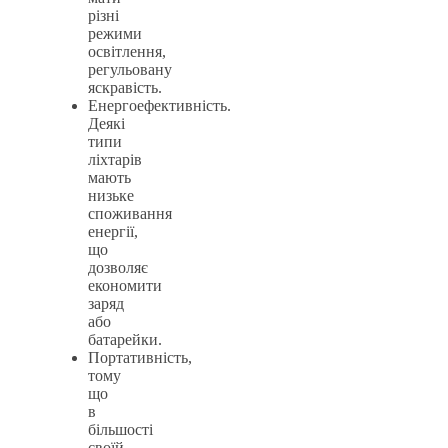
різні
режими
освітлення,
регульовану
яскравість.
Енергоефективність.
Деякі
типи
ліхтарів
мають
низьке
споживання
енергії,
що
дозволяє
економити
заряд
або
батарейки.
Портативність,
тому
що
в
більшості
своїй