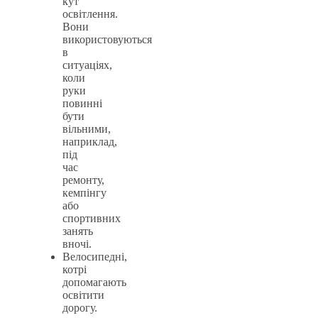
кут
освітлення.
Вони
використовуються
в
ситуаціях,
коли
руки
повинні
бути
вільними,
наприклад,
під
час
ремонту,
кемпінгу
або
спортивних
занять
вночі.
Велосипедні,
котрі
допомагають
освітити
дорогу.