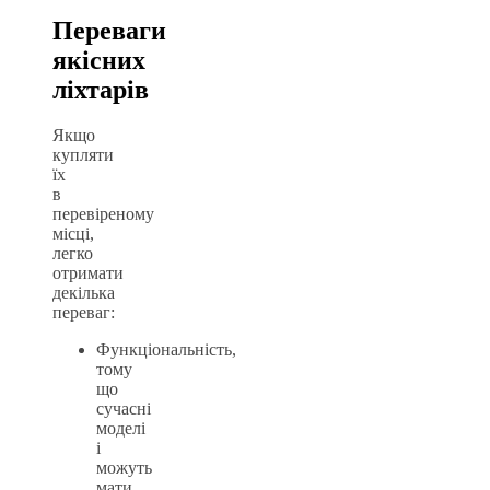
Переваги
якісних
ліхтарів
Якщо
купляти
їх
в
перевіреному
місці,
легко
отримати
декілька
переваг:
Функціональність,
тому
що
сучасні
моделі
і
можуть
мати