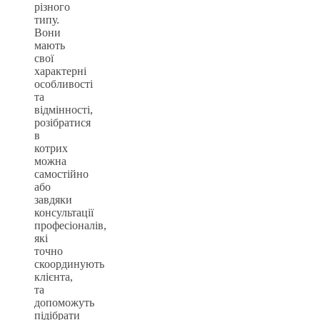
різного
типу.
Вони
мають
свої
характерні
особливості
та
відмінності,
розібратися
в
котрих
можна
самостійно
або
завдяки
консультації
професіоналів,
які
точно
скоординують
клієнта,
та
допоможуть
підібрати