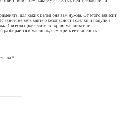
тветствии с тем, какие у вас есть к ней требования и
рименять, для каких целей она вам нужна. От этого зависит
 Главное, не забывайте о безопасности сделки и покупки
рм. И всегда проверяйте историю машины и по
й разбирается в машинах, осмотреть ее и оценить
мечены
*