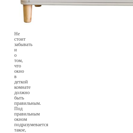
Не
стоит
забывать
и
о
том,
что
окно
в
деткой
комнате
должно
быть
правильным.
Под
правильным
окном
подразумевается
такое,