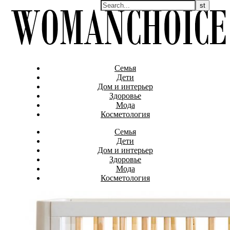
Семья
Дети
Дом и интерьер
Здоровье
Мода
Косметология
Семья
Дети
Дом и интерьер
Здоровье
Мода
Косметология