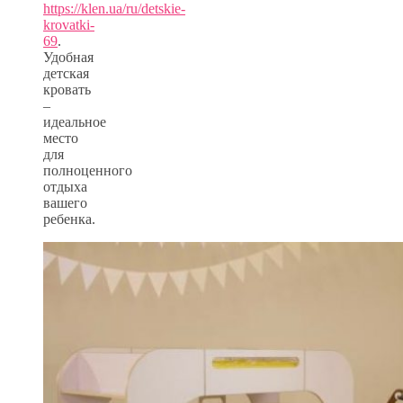
https://klen.ua/ru/detskie-
krovatki-
69
.
Удобная
детская
кровать
–
идеальное
место
для
полноценного
отдыха
вашего
ребенка.