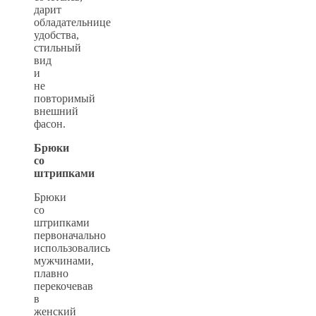
дарит
обладательнице
удобства,
стильный
вид
и
не
повторимый
внешний
фасон.
Брюки
со
штрипками
Брюки
со
штрипками
первоначально
использовались
мужчинами,
плавно
перекочевав
в
женский