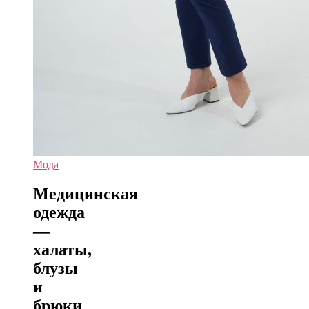
Мода
Медицинская
одежда
—
халаты,
блузы
и
брюки