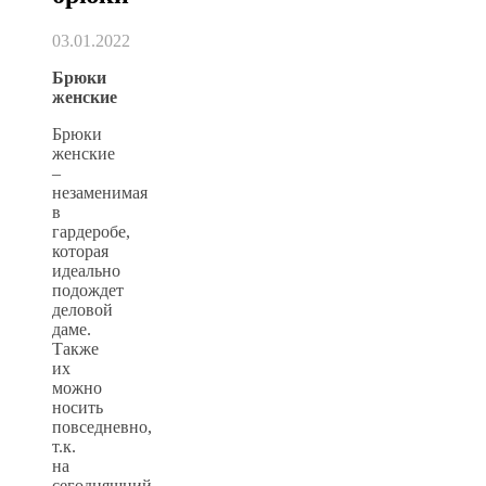
03.01.2022
Брюки
женские
Брюки
женские
–
незаменимая
в
гардеробе,
которая
идеально
подождет
деловой
даме.
Также
их
можно
носить
повседневно,
т.к.
на
сегодняшний