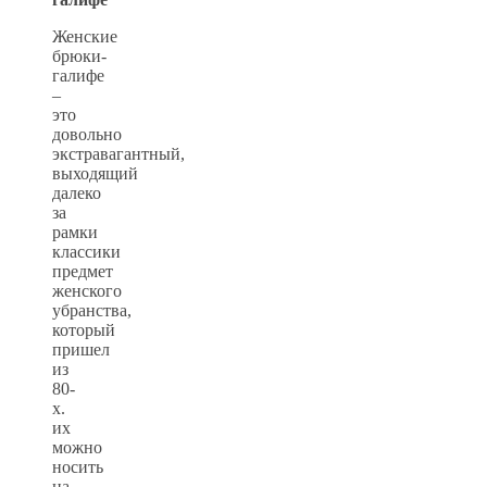
Женские
брюки-
галифе
–
это
довольно
экстравагантный,
выходящий
далеко
за
рамки
классики
предмет
женского
убранства,
который
пришел
из
80-
х.
их
можно
носить
на