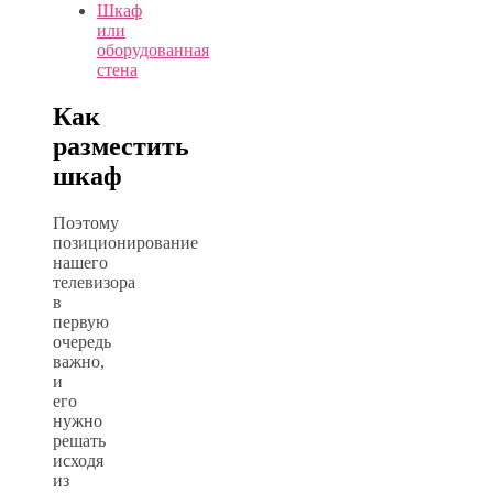
Шкаф
или
оборудованная
стена
Как
разместить
шкаф
Поэтому
позиционирование
нашего
телевизора
в
первую
очередь
важно,
и
его
нужно
решать
исходя
из