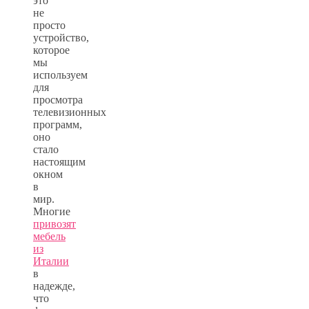
это
не
просто
устройство,
которое
мы
используем
для
просмотра
телевизионных
программ,
оно
стало
настоящим
окном
в
мир.
Многие
привозят
мебель
из
Италии
в
надежде,
что