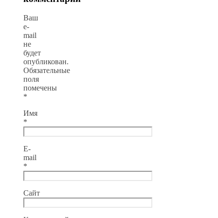
Ваш
e-
mail
не
будет
опубликован.
Обязательные
поля
помечены
*
Имя
*
E-
mail
*
Сайт