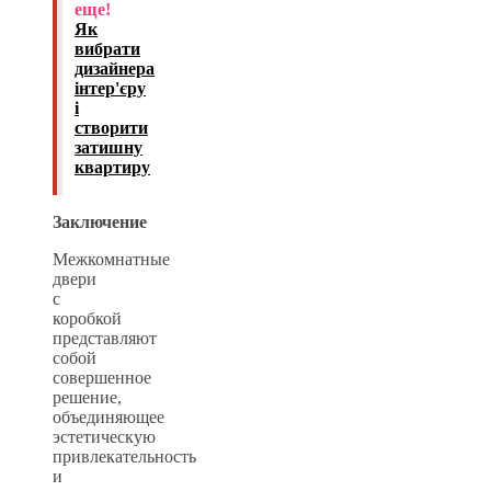
еще!
Як
вибрати
дизайнера
інтер'єру
і
створити
затишну
квартиру
Заключение
Межкомнатные
двери
с
коробкой
представляют
собой
совершенное
решение,
объединяющее
эстетическую
привлекательность
и