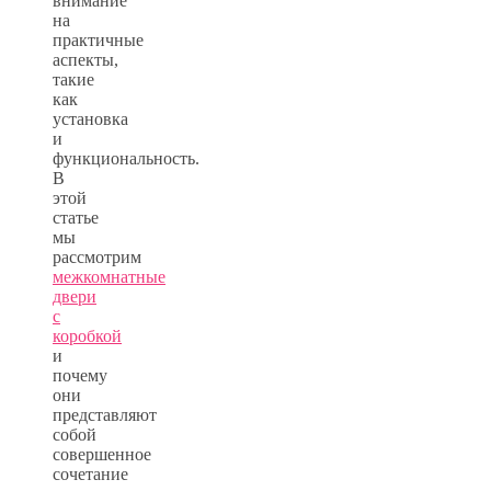
внимание
на
практичные
аспекты,
такие
как
установка
и
функциональность.
В
этой
статье
мы
рассмотрим
межкомнатные
двери
с
коробкой
и
почему
они
представляют
собой
совершенное
сочетание