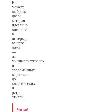
Вы
можете
выбрать
дверь,
которая
идеально
впишется
в
интерьер
вашего
дома
—
от
минималистичных
и
современных
вариантов
до
классических
и
ретро
стилей.
Читай