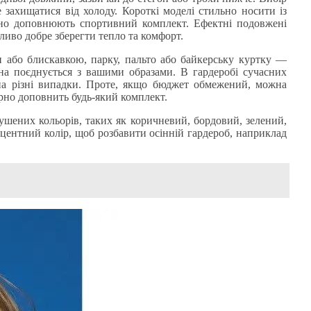
 захищатися від холоду. Короткі моделі стильно носити із
рно доповнюють спортивний комплект. Ефектні подовжені
жливо добре зберегти тепло та комфорт.
 або блискавкою, парку, пальто або байкерську куртку —
она поєднується з вашими образами. В гардеробі сучасних
на різні випадки. Проте, якщо бюджет обмежений, можна
арно доповнить будь-який комплект.
лушених кольорів, таких як коричневий, бордовий, зелений,
центний колір, щоб розбавити осінній гардероб, наприклад