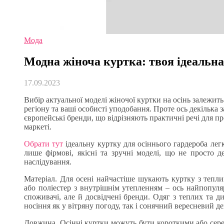
Мода
Модна жіноча куртка: твоя ідеальна
17.09.2023
Вибір актуальної моделі жіночої куртки на осінь залежить 
регіону та ваші особисті уподобання. Проте ось декілька
європейські бренди, що відрізняють практичні речі для пр
маркеті.
Обрати тут
ідеальну куртку для осіннього гардероба легко
лише фірмові, якісні та зручні моделі, що не просто 
наслідування.
Матеріал. Для осені найчастіше шукають куртку з тепл
або поліестер з внутрішнім утепленням – ось найпопуля
споживачі, але й досвідчені бренди. Одяг з теплих та 
носіння як у вітряну погоду, так і сонячний вересневий де
Довжина. Осінні куртки можуть бути короткими або сере