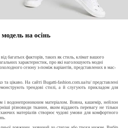
 модель на осінь
від багатьох факторів, таких як стиль, клімат вашого
 загальних характеристик, про які наголошують модні
охолодного сезону з-поміж варіантів, представлених в мас-
 та цікаво. На сайті Bugatti-fashion.com.ua/ru/ представлені
демонструють трендові стилі, а й слугують прикладом для
им і водонепроникним матеріалом. Вовна, кашемір, нейлон
рніші різновиди тканин, яким віддають перевагу не тільки
дихаючих матеріалів створює чудові умови для комфортного
нь.
дньої довжини, зазвичай до стегон або трохи нижче. Вибір