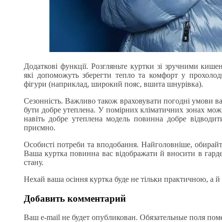
Додаткові функції. Розгляньте куртки зі зручними киш
які допоможуть зберегти тепло та комфорт у прохолод
фігури (наприклад, широкий пояс, вшита шнурівка).
Сезонність. Важливо також враховувати погодні умови ваш
бути добре утеплена. У помірних кліматичних зонах можн
навіть добре утеплена модель повинна добре відводити
приємно.
Особисті потреби та вподобання. Найголовніше, обирайте
Ваша куртка повинна вас відображати й вносити в гард
стану.
Нехай ваша осіння куртка буде не тільки практичною, а 
Добавить комментарий
Ваш e-mail не будет опубликован.
Обязательные поля по