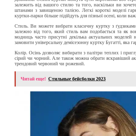
залежить від вашого стилю та того, наскільки ви хочете
штанами з завищеною талією. Легкі короткі моделі га
куртки-парки більше підійдуть для пізньої осені, коли ва
Стиль. Ви можете вибрати класичну куртку з ґудзиками
залежно від того, який стиль вам подобається та як в
модниць часто присутні декілька актуальних моделей 
замовити універсальну демісезонну куртку Бугатті, яка г
Колір. Осінь дозволяє вибирати з палітри теплих і приг
сірий чи чорний. Але також можна обрати яскравіший ак
трендовий червоний чи рожевий.
Читай еще!
Стильные бейсболки 2023