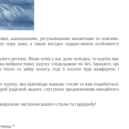
енями, капюшонами, регульованими манжетами та поясами,
ну пору року, а також вигідно підкреслюють особливості
ого регіону. Якщо осінь у вас дуже холодна, то куртка має
а вибрати тонку куртку з підкладкою чи без. Зауважте, що
 тепло та зайву вологу, тоді її носити буде комфортно і
 куртку, яка відповідає вашому стилю та вам подобається.
ероб радісний акцент, слугувати продовженням емоційного
й виразною частиною вашого стилю та гардеробу!
мечены
*