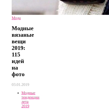
Мода
Модные
вязаные
вещи
2019:
115
идей
на
фото
03.01.2019
Модные
тенденции
лета
2019