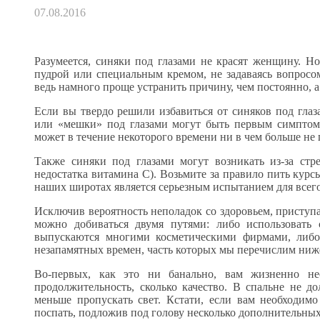
07.08.2016
Разумеется, синяки под глазами не красят женщину. Н
пудрой или специальным кремом, не задаваясь вопросом
ведь намного проще устранить причину, чем постоянно, а
Если вы твердо решили избавиться от синяков под глаз
или «мешки» под глазами могут быть первым симптомо
может в течение некоторого времени ни в чем больше не 
Также синяки под глазами могут возникать из-за стре
недостатка витамина С). Возьмите за правило пить курс
наших широтах является серьезным испытанием для всего
Исключив вероятность неполадок со здоровьем, приступ
можно добиваться двумя путями: либо использовать 
выпускаются многими косметическими фирмами, либо 
незапамятных времен, часть которых мы перечислим ниж
Во-первых, как это ни банально, вам жизненно не
продолжительность, сколько качество. В спальне не
меньше пропускать свет. Кстати, если вам необходимо
поспать, подложив под голову несколько дополнительны