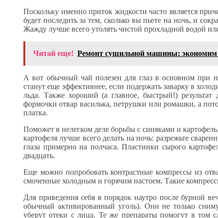
Поскольку именно приток жидкости часто является прич
будет последить за тем, сколько вы пьете на ночь, и сок
Жажду лучше всего утолять чистой прохладной водой ил
Читай еще!
Ремонт сушильной машины: экономим 
А вот обычный чай полезен для глаз в основном при 
станут еще эффективнее, если подержать заварку в холод
льда. Также хороший (а главное, быстрый!) результат
формочки отвар василька, петрушки или ромашки, а пот
платка.
Поможет в нелегком деле борьбы с синяками и картофель,
картофеля лучше всего делать на ночь: разрежьте сваре
глаза примерно на полчаса. Пластинки сырого картофе
двадцать.
Еще можно попробовать контрастные компрессы из отв
смоченные холодным и горячим настоем. Такие компресс
Для приведения себя в порядок наутро после бурной ве
обычный активированный уголь). Они не только сниму
уберут отеки с лица. Те же препараты помогут в том с