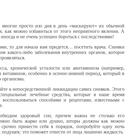
о многие просто изо дня в день «маскируют» их обычной
, как можно избавиться от этого неприятного явления. А
 иногда и не очень успешно бороться с последствиями!
ами, то для начала вам придется… посетить врача. Синяки
м какого-либо заболевания внутренних органов, которое
проявляться.
сса, хронической усталости или авитаминоза (например,
ы витаминов, особенно в осенне-зимний период, который в
 организма.
айте к непосредственной ликвидации самих синяков. Этого
специальные лечебные средства, которые в наше время
воспользоваться способами и рецептами, известными с
е.
обходим здоровый сон, причем важна не столько его
 должно быть жарко или душно, шторы должны как можно
 срочно привести себя в порядок, попробуйте одну ночь
х подушек: это поможет отвести от лица лишнюю жидкость.