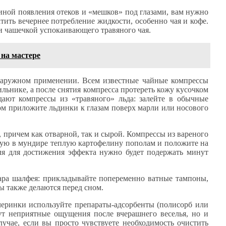
иной появления отеков и «мешков» под глазами, вам нужно
ратить вечернее потребление жидкости, особенно чая и кофе.
и чашечкой успокаивающего травяного чая.
на мастере
наружном применении. Всем известные чайные компрессы
ильнике, а после снятия компресса протереть кожу кусочком
 дают компрессы из «травяного» льда: залейте в обычные
ом приложите льдинки к глазам поверх марли или носового
 причем как отварной, так и сырой. Компрессы из вареного
нную в мундире теплую картофелину пополам и положите на
ля для достижения эффекта нужно будет подержать минут
ара шалфея: прикладывайте попеременно ватные тампоны,
ы также делаются перед сном.
черинки используйте препараты-адсорбенты (полисорб или
т неприятные ощущения после вчерашнего веселья, но и
лучае, если вы просто чувствуете необходимость очистить