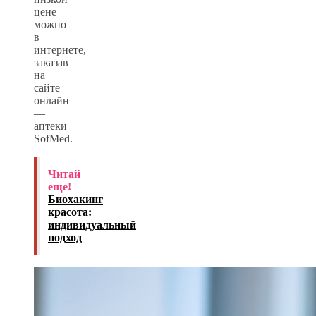
цене
можно
в
интернете,
заказав
на
сайте
онлайн
—
аптеки
SofMed.
Читай
еще!
Биохакинг
красота:
индивидуальный
подход