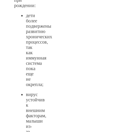
при
рождении:
дети
более
подвержены
развитию
хронических
процессов,
так
как
иммунная
система
пока
еще
не
окрепла;
вирус
устойчив
к
внешним
факторам,
малыши
из-
за