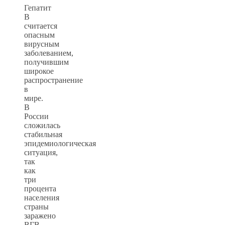
Гепатит
В
считается
опасным
вирусным
заболеванием,
получившим
широкое
распространение
в
мире.
В
России
сложилась
стабильная
эпидемиологическая
ситуация,
так
как
три
процента
населения
страны
заражено
ВГВ.