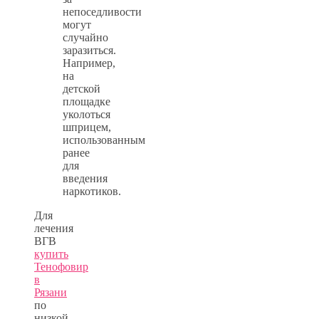
непоседливости
могут
случайно
заразиться.
Например,
на
детской
площадке
уколоться
шприцем,
использованным
ранее
для
введения
наркотиков.
Для
лечения
ВГВ
купить
Тенофовир
в
Рязани
по
низкой