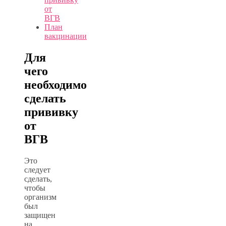
от
ВГВ
План
вакцинации
Для
чего
необходимо
сделать
прививку
от
ВГВ
Это
следует
сделать,
чтобы
организм
был
защищен
на