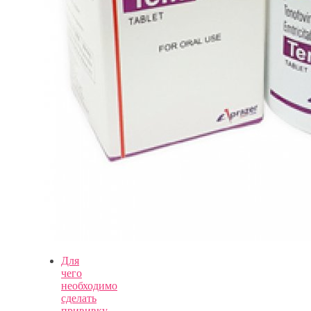
Для
чего
необходимо
сделать
прививку