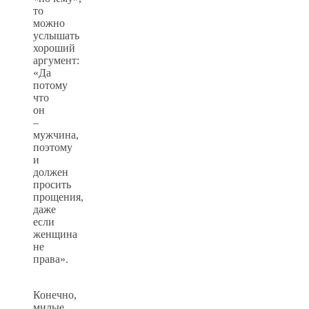
то
можно
услышать
хороший
аргумент:
«Да
потому
что
он
–
мужчина,
поэтому
и
должен
просить
прощения,
даже
если
женщина
не
права».
Конечно,
милые