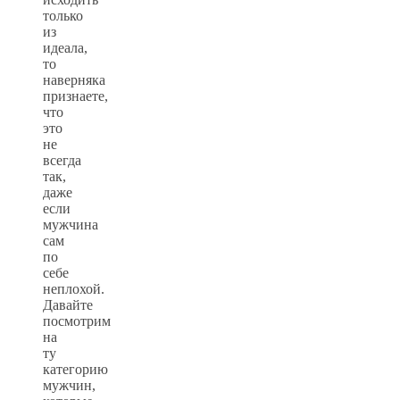
только
из
идеала,
то
наверняка
признаете,
что
это
не
всегда
так,
даже
если
мужчина
сам
по
себе
неплохой.
Давайте
посмотрим
на
ту
категорию
мужчин,