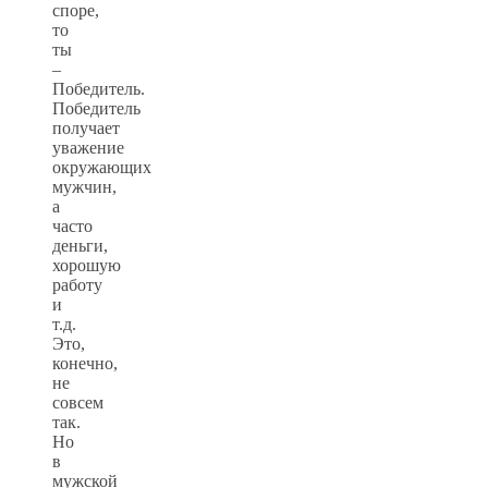
споре,
то
ты
–
Победитель.
Победитель
получает
уважение
окружающих
мужчин,
а
часто
деньги,
хорошую
работу
и
т.д.
Это,
конечно,
не
совсем
так.
Но
в
мужской