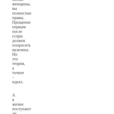
женщины,
вы
полностью
правы.
Прощение
первым
после
ссоры
должен
попросить
мужчина.
Но
это
теория,
а
точнее
–
идеал.
А
в
жизни
поступают
ли