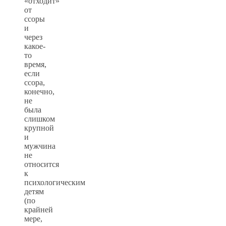
«отходит»
от
ссоры
и
через
какое-
то
время,
если
ссора,
конечно,
не
была
слишком
крупной
и
мужчина
не
относится
к
психологическим
детям
(по
крайней
мере,