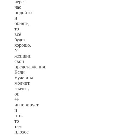
через
час
подойти
и
обнять,
то
всё
будет
хорошо.
У
женщин
свои
представления.
Если
мужчина
молчит,
значит,
он
её
игнорирует
и
что-
то
там
плохое