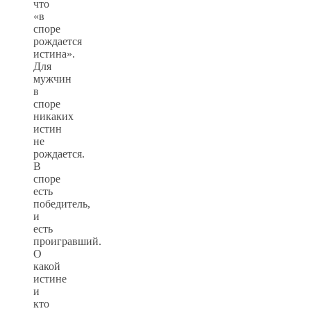
что
«в
споре
рождается
истина».
Для
мужчин
в
споре
никаких
истин
не
рождается.
В
споре
есть
победитель,
и
есть
проигравший.
О
какой
истине
и
кто