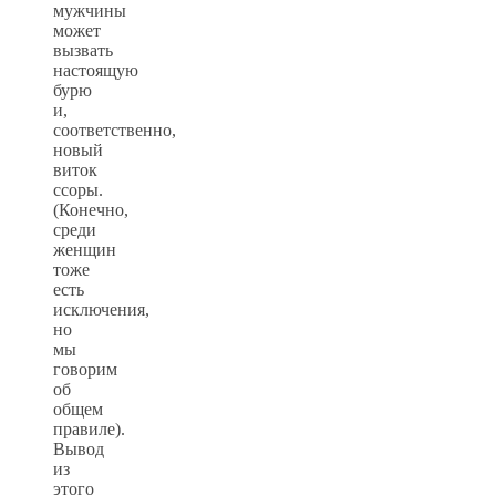
мужчины
может
вызвать
настоящую
бурю
и,
соответственно,
новый
виток
ссоры.
(Конечно,
среди
женщин
тоже
есть
исключения,
но
мы
говорим
об
общем
правиле).
Вывод
из
этого