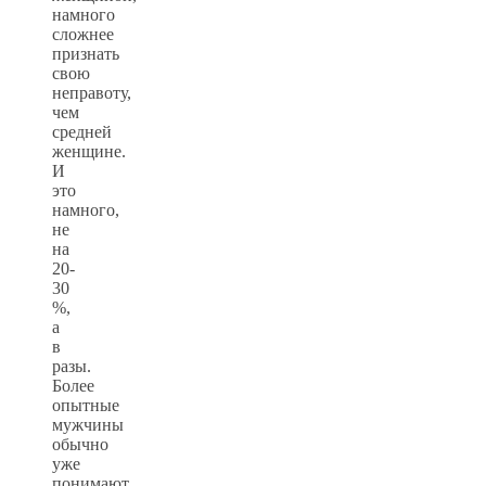
намного
сложнее
признать
свою
неправоту,
чем
средней
женщине.
И
это
намного,
не
на
20-
30
%,
а
в
разы.
Более
опытные
мужчины
обычно
уже
понимают,