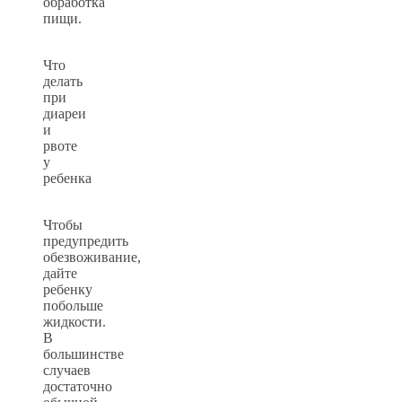
обработка
пищи.
Что
делать
при
диареи
и
рвоте
у
ребенка
Чтобы
предупредить
обезвоживание,
дайте
ребенку
побольше
жидкости.
В
большинстве
случаев
достаточно