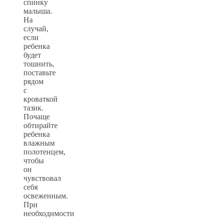
спинку
малыша.
На
случай,
если
ребенка
будет
тошнить,
поставьте
рядом
с
кроваткой
тазик.
Почаще
обтирайте
ребенка
влажным
полотенцем,
чтобы
он
чувствовал
себя
освеженным.
При
необходимости