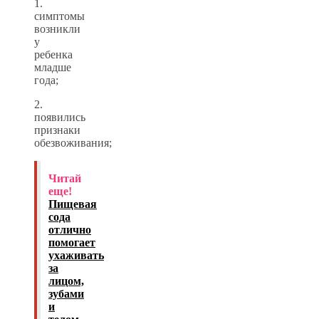
1.
симптомы
возникли
у
ребенка
младше
года;
2.
появились
признаки
обезвоживания;
Читай
еще!
Пищевая
сода
отлично
помогает
ухаживать
за
лицом,
зубами
и