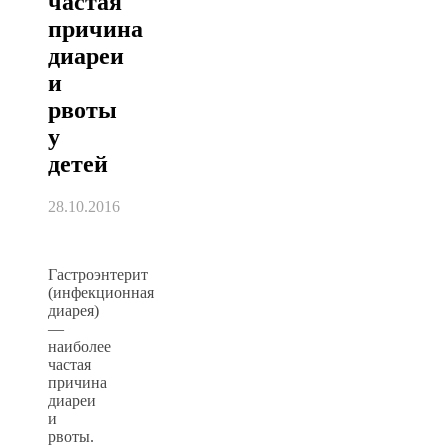
частая
причина
диареи
и
рвоты
у
детей
28.10.2016
Гастроэнтерит
(инфекционная
диарея)
—
наиболее
частая
причина
диареи
и
рвоты.