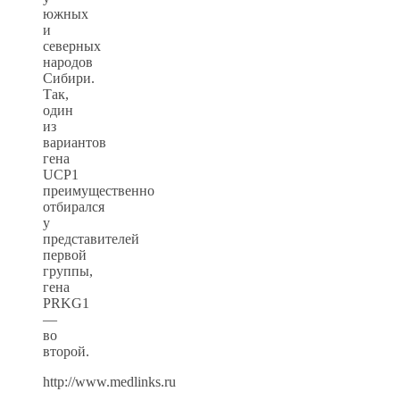
южных
и
северных
народов
Сибири.
Так,
один
из
вариантов
гена
UCP1
преимущественно
отбирался
у
представителей
первой
группы,
гена
PRKG1
—
во
второй.
http://www.medlinks.ru