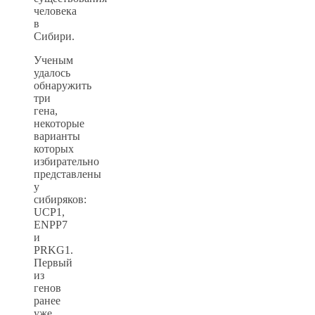
человека
в
Сибири.
Ученым
удалось
обнаружить
три
гена,
некоторые
варианты
которых
избирательно
представлены
у
сибиряков:
UCP1,
ENPP7
и
PRKG1.
Первый
из
генов
ранее
уже