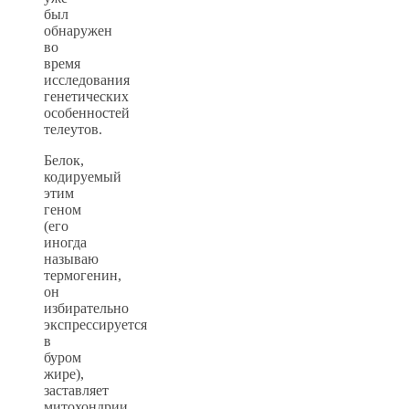
был
обнаружен
во
время
исследования
генетических
особенностей
телеутов.
Белок,
кодируемый
этим
геном
(его
иногда
называю
термогенин,
он
избирательно
экспрессируется
в
буром
жире),
заставляет
митохондрии