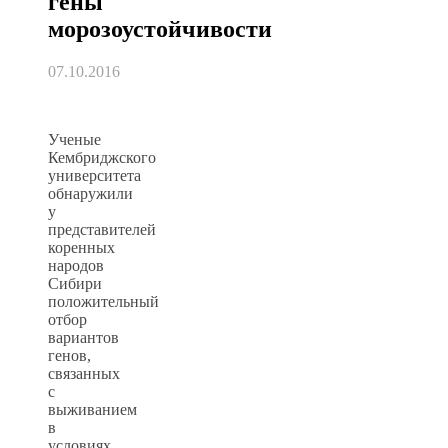
гены
морозоустойчивости
07.10.2016
Ученые
Кембриджского
университета
обнаружили
у
представителей
коренных
народов
Сибири
положительный
отбор
вариантов
генов,
связанных
с
выживанием
в
условиях