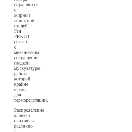
справляться
с
жирной
животной
пищей.
Ген
PRKG1
связан
с
механизмом
сокращения
гладкой
мускулатуры,
работа
которой
крайне
важна
для
терморегуляции.
Распределение
аллелей
оказалось
различно
у