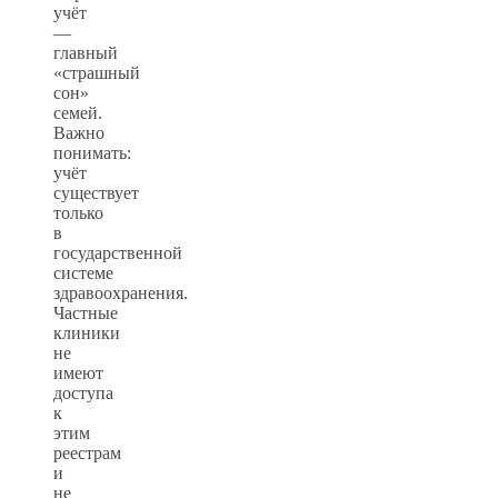
учёт
—
главный
«страшный
сон»
семей.
Важно
понимать:
учёт
существует
только
в
государственной
системе
здравоохранения.
Частные
клиники
не
имеют
доступа
к
этим
реестрам
и
не