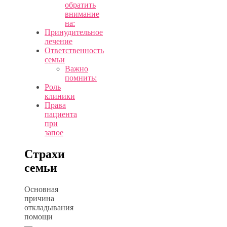
обратить
внимание
на:
Принудительное
лечение
Ответственность
семьи
Важно
помнить:
Роль
клиники
Права
пациента
при
запое
Страхи
семьи
Основная
причина
откладывания
помощи
—