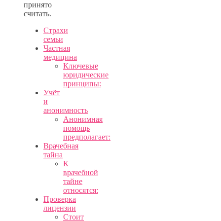
принято
считать.
Страхи
семьи
Частная
медицина
Ключевые
юридические
принципы:
Учёт
и
анонимность
Анонимная
помощь
предполагает:
Врачебная
тайна
К
врачебной
тайне
относятся:
Проверка
лицензии
Стоит