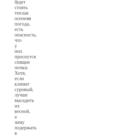
будет
стоять
теплая
осенняя
погода,
есть
опасность,
что
у
них
проснутся
спящие
почки.
Хотя,
если
климат
суровый,
лучше
высадить
их
весной,
а
зиму
подержать
в