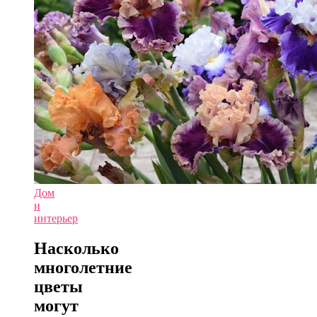
Дом
и
интерьер
Насколько
многолетние
цветы
могут