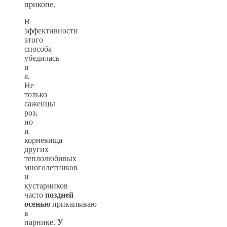
прикопе.
В
эффективности
этого
способа
убедилась
и
я.
Не
только
саженцы
роз,
но
и
корневища
других
теплолюбивых
многолетников
и
кустарников
часто
поздней
осенью
прикапываю
в
парнике.
У