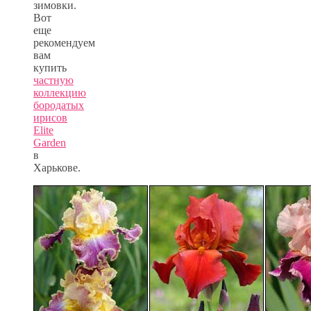
зимовки.
Вот
еще
рекомендуем
вам
купить
частную
коллекцию
бородатых
ирисов
Elite
Garden
в
Харькове.