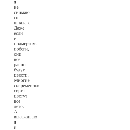
я
не
снимаю
со
шпалер.
Даже
если
и
подмерзнут
побеги,
они
все
равно
будут
цвести.
Многие
современные
сорта
цветут
все
лето.
А
высаживаю
я
и