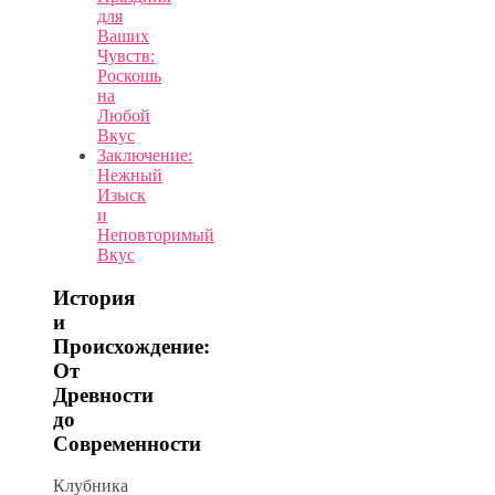
для
Ваших
Чувств:
Роскошь
на
Любой
Вкус
Заключение:
Нежный
Изыск
и
Неповторимый
Вкус
История
и
Происхождение:
От
Древности
до
Современности
Клубника