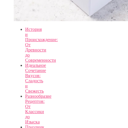
История
и
Происхождение:
От
Древности
до
Современности
Идеальное
Сочетание
Вкусов:
Сладость
и
Свежесть
Разнообразие
Рецептов:
От
Классики
до
Изыска
Праздник