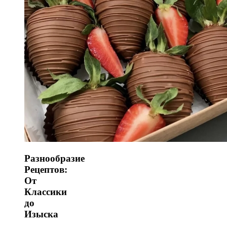
Разнообразие
Рецептов:
От
Классики
до
Изыска