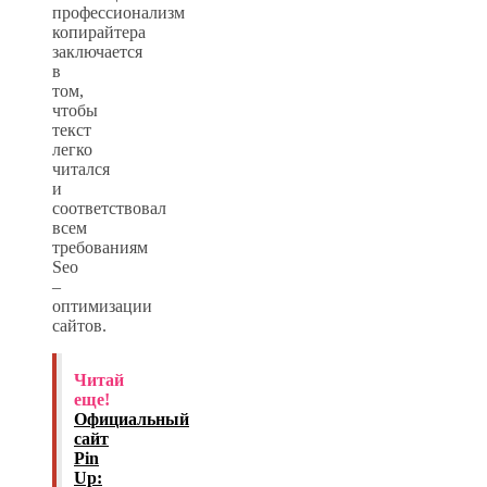
профессионализм
копирайтера
заключается
в
том,
чтобы
текст
легко
читался
и
соответствовал
всем
требованиям
Seo
–
оптимизации
сайтов.
Читай
еще!
Официальный
сайт
Pin
Up: