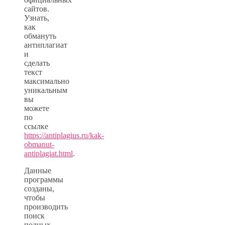
сайтов.
Узнать,
как
обмануть
антиплагиат
и
сделать
текст
максимально
уникальным
вы
можете
по
ссылке
https://antiplagius.ru/kak-
obmanut-
antiplagiat.html
.
Данные
программы
созданы,
чтобы
производить
поиск
полных