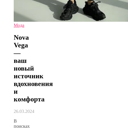
Мода
Nova
Vega
—
ваш
новый
источник
вдохновения
и
комфорта
26.03.2024
В
поисках